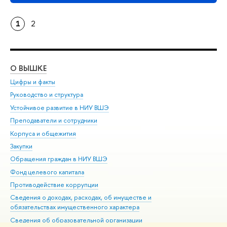
1
2
О ВЫШКЕ
ОБ
Цифры и факты
Ли
Руководство и структура
Дов
Устойчивое развитие в НИУ ВШЭ
Ол
Преподаватели и сотрудники
При
Корпуса и общежития
Вы
Закупки
При
Обращения граждан в НИУ ВШЭ
Ас
Фонд целевого капитала
До
Противодействие коррупции
Цен
Сведения о доходах, расходах, об имуществе и
Би
обязательствах имущественного характера
Об
Сведения об образовательной организации
Обр