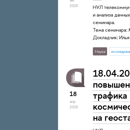
авг
2025
НУЛ телекоммун
и анализа данны
семинара.
Тема семинара: 
Докладчик: Иль
Наука
исследова
18.04.20
повышен
трафика 
18
апр
космичес
2025
на геост