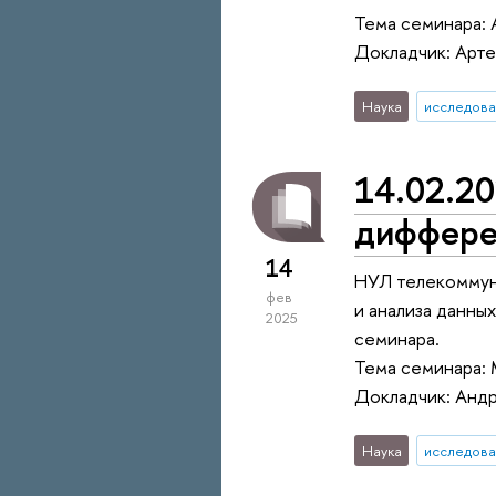
Тема семинара: 
Докладчик: Арт
Наука
исследова
14.02.20
дифферен
14
НУЛ телекоммун
фев
и анализа данны
2025
семинара.
Тема семинара: 
Докладчик: Анд
Наука
исследова