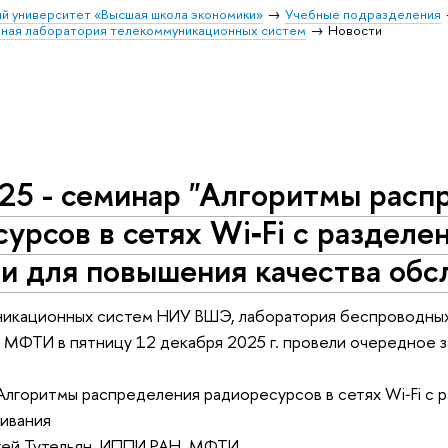
й университет «Высшая школа экономики»
Учебные подразделения
бная лаборатория телекоммуникационных систем
Новости
25 - семинар "Алгоритмы расп
урсов в сетях Wi‑Fi с разделе
и для повышения качества обс
икационных систем НИУ ВШЭ, лаборатория беспроводных
х МФТИ в пятницу 12 декабря 2025 г. провели очередно
Алгоритмы распределения радиоресурсов в сетях Wi‑Fi с
ивания
гей Тутельян, ИППИ РАН, МФТИ