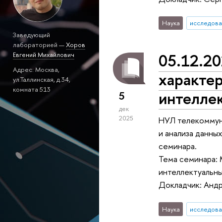
Наука
исследова
Заведующий
лабораторией —
Хоров
05.12.20
Евгений Михайлович
Адрес: Москва,
характе
ул.Таллинская, д.34,
комната 513
интелле
5
дек
2025
НУЛ телекоммун
и анализа данны
семинара.
Тема семинара:
интеллектуальн
Докладчик: Анд
Наука
исследова