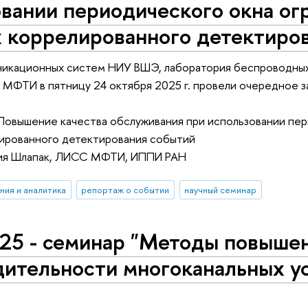
вании периодического окна ог
х коррелированного детектиро
икационных систем НИУ ВШЭ, лаборатория беспроводных
х МФТИ в пятницу 24 октября 2025 г. провели очередное
Повышение качества обслуживания при использовании пер
лированного детектирования событий
рия Шлапак, ЛИСС МФТИ, ИППИ РАН
ния и аналитика
репортаж о событии
научный семинар
025 - семинар "Методы повыше
ительности многоканальных ус