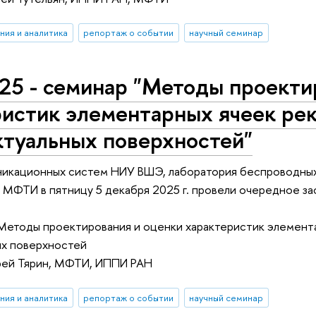
ния и аналитика
репортаж о событии
научный семинар
25 - семинар "Методы проекти
ристик элементарных ячеек ре
ктуальных поверхностей"
икационных систем НИУ ВШЭ, лаборатория беспроводных
х МФТИ в пятницу 5 декабря 2025 г. провели очередное 
 Методы проектирования и оценки характеристик элемент
ых поверхностей
рей Тярин, МФТИ, ИППИ РАН
ния и аналитика
репортаж о событии
научный семинар