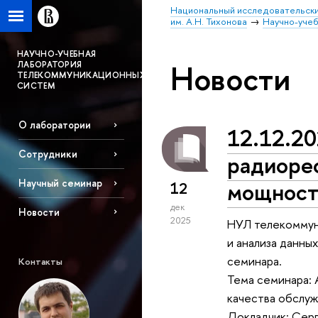
Национальный исследовательски
им. А.Н. Тихонова
Научно-уче
НАУЧНО-УЧЕБНАЯ
Новости
ЛАБОРАТОРИЯ
ТЕЛЕКОММУНИКАЦИОННЫХ
СИСТЕМ
О лаборатории
12.12.20
Сотрудники
радиорес
Научный семинар
мощност
12
дек
Новости
2025
НУЛ телекоммун
и анализа данны
семинара.
Контакты
Тема семинара: 
качества обслуж
Докладчик: Сер