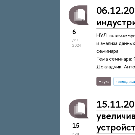
06.12.20
индустри
6
НУЛ телекоммун
дек
и анализа данны
2024
семинара.
Тема семинара: 
Докладчик: Ант
Наука
исследова
15.11.20
увеличи
устройст
15
ноя