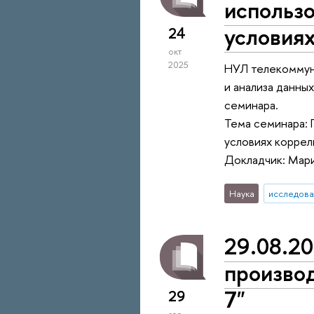
использо
условия
24
окт
2025
НУЛ телекоммун
и анализа данны
семинара.
Тема семинара: 
условиях корре
Докладчик: Ма
Наука
исследова
29.08.2
производ
7"
29