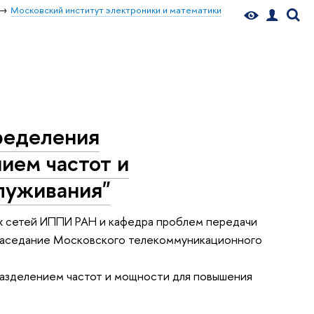
Московский институт электроники и математики
ределения
нием частот и
луживания"
 сетей ИППИ РАН и кафедра проблем передачи
е заседание Московского телекоммуникационного
 разделением частот и мощности для повышения