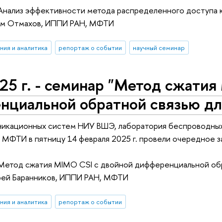
Анализ эффективности метода распределенного доступа к
ем Отмахов, ИППИ РАН, МФТИ
ния и аналитика
репортаж о событии
научный семинар
25 г. - семинар "Метод сжати
циальной обратной связью для
икационных систем НИУ ВШЭ, лаборатория беспроводных
х МФТИ в пятницу 14 февраля 2025 г. провели очередное
Метод сжатия MIMO CSI с двойной дифференциальной обра
рей Баранников, ИППИ РАН, МФТИ
ния и аналитика
репортаж о событии