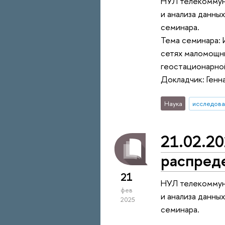
НУЛ телекоммун
и анализа данны
семинара.
Тема семинара: 
сетях маломощны
геостационарно
Докладчик: Ген
Наука
исследова
21.02.20
распреде
21
НУЛ телекоммун
фев
и анализа данны
2025
семинара.