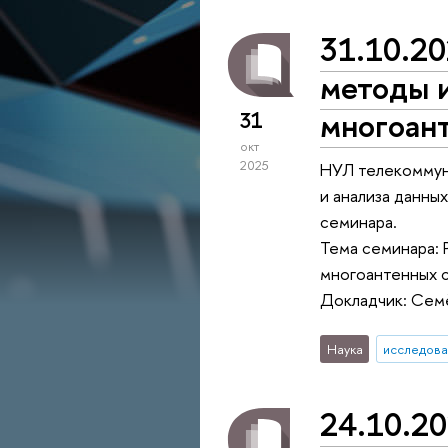
31.10.20
методы и
многоант
31
окт
2025
НУЛ телекоммун
и анализа данны
семинара.
Тема семинара: 
многоантенных с
Докладчик: Се
Наука
исследова
24.10.20