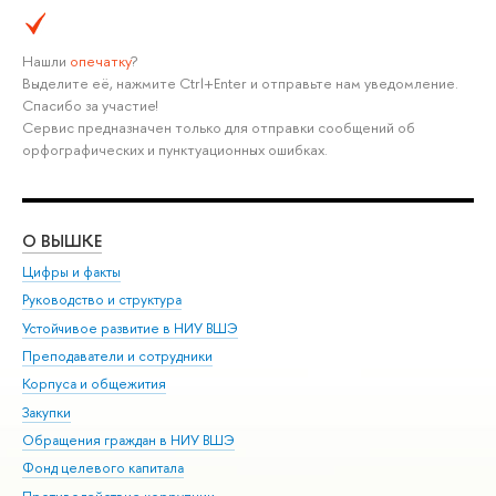
Нашли
опечатку
?
Выделите её, нажмите Ctrl+Enter и отправьте нам уведомление.
Спасибо за участие!
Сервис предназначен только для отправки сообщений об
орфографических и пунктуационных ошибках.
О ВЫШКЕ
ОБ
Цифры и факты
Ли
Руководство и структура
Дов
Устойчивое развитие в НИУ ВШЭ
Ол
Преподаватели и сотрудники
При
Корпуса и общежития
Вы
Закупки
При
Обращения граждан в НИУ ВШЭ
Ас
Фонд целевого капитала
До