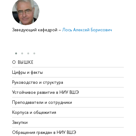
Заведующий кафедрой
–
Лось Алексей Борисович
О ВЫШКЕ
ОБР
Цифры и факты
Лице
Руководство и структура
Довуз
Устойчивое развитие в НИУ ВШЭ
Олим
Преподаватели и сотрудники
Прием
Корпуса и общежития
Вышк
Закупки
Прием
Обращения граждан в НИУ ВШЭ
Аспир