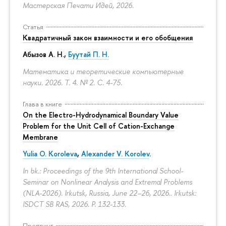
Мастерская Печати Идей, 2026.
Статья
Квадратичный закон взаимности и его обобщения
Абызов А. Н.,
Буутай П. Н.
Математика и теоретические компьютерные
науки. 2026. Т. 4. № 2.
С. 4-75.
Глава в книге
On the Electro-Hydrodynamical Boundary Value
Problem for the Unit Cell of Cation-Exchange
Membrane
Yulia O. Koroleva
,
Alexander V. Korolev
.
In bk.: Proceedings of the 9th International School-
Seminar on Nonlinear Analysis and Extremal Problems
(NLA-2026). Irkutsk, Russia, June 22–26, 2026.. Irkutsk:
ISDCT SB RAS, 2026.
P. 132-133.
Препринт