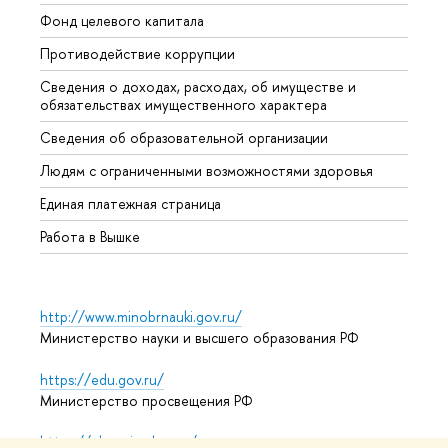
Фонд целевого капитала
Допол
Противодействие коррупции
Центр
Сведения о доходах, расходах, об имуществе и
Бизне
обязательствах имущественного характера
Образ
Сведения об образовательной организации
Обрат
Людям с ограниченными возможностями здоровья
Единая платежная страница
Работа в Вышке
http://www.minobrnauki.gov.ru/
Министерство науки и высшего образования РФ
https://edu.gov.ru/
Министерство просвещения РФ
https://elearning.hse.ru/mooc