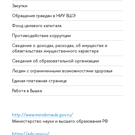
Закупки
Прием
Обращения граждан в НИУ ВШЭ
Аспир
Фонд целевого капитала
Допол
Противодействие коррупции
Центр
Сведения о доходах, расходах, об имуществе и
Бизне
обязательствах имущественного характера
Образ
Сведения об образовательной организации
Обрат
Людям с ограниченными возможностями здоровья
Единая платежная страница
Работа в Вышке
http://www.minobrnauki.gov.ru/
Министерство науки и высшего образования РФ
https://edu.gov.ru/