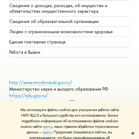
Сведения о доходах, расходах, об имуществе и
Б
обязательствах имущественного характера
О
Сведения об образовательной организации
О
Людям с ограниченными возможностями здоровья
Единая платежная страница
Работа в Вышке
http://www.minobrnauki.gov.ru/
Министерство науки и высшего образования РФ
https://edu.gov.ru/
Министерство просвещения РФ
https://elearning.hse.ru/mooc
Мы используем файлы cookies для улучшения работы сайта
Массовые открытые онлайн-курсы
НИУ ВШЭ и большего удобства его использования. Более
подробную информацию об использовании файлов cookies
можно найти
здесь
, наши правила обработки персональных
данных –
здесь
. Продолжая пользоваться сайтом, вы
✖
© НИУ ВШЭ 1993–2026
Адреса и контакты
Условия
подтверждаете, что были проинформированы об