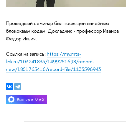
Прошедший семинар был посвящен линейным
блококвым кодам. Докладчик - профессор Иванов
Федор Ильич.
Ссылка на запись:
https://my.mts-
link.ru/103241833/1499251698/record-
new/1851765416/record-file/1135596943