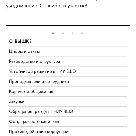
уведомление. Спасибо за участие!
О ВЫШКЕ
Цифры и факты
Л
Руководство и структура
Д
Устойчивое развитие в НИУ ВШЭ
О
Преподаватели и сотрудники
П
Корпуса и общежития
В
Закупки
П
Обращения граждан в НИУ ВШЭ
А
Фонд целевого капитала
Д
Противодействие коррупции
Ц