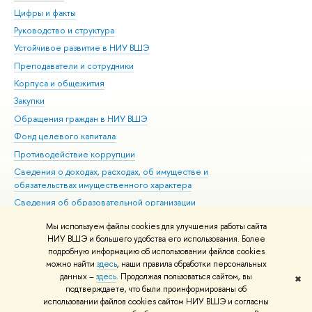
Цифры и факты
Ли
Руководство и структура
Дов
Устойчивое развитие в НИУ ВШЭ
Ол
Преподаватели и сотрудники
При
Корпуса и общежития
Вы
Закупки
При
Обращения граждан в НИУ ВШЭ
Ас
Фонд целевого капитала
До
Противодействие коррупции
Цен
Сведения о доходах, расходах, об имуществе и
Би
обязательствах имущественного характера
Об
Сведения об образовательной организации
Обр
Людям с ограниченными возможностями здоровья
Мы используем файлы cookies для улучшения работы сайта
Единая платежная страница
НИУ ВШЭ и большего удобства его использования. Более
подробную информацию об использовании файлов cookies
Работа в Вышке
можно найти
здесь
, наши правила обработки персональных
данных –
здесь
. Продолжая пользоваться сайтом, вы
✖
Редактору
подтверждаете, что были проинформированы об
© НИУ ВШЭ 1993–2026
Адреса и контакты
Условия использования
использовании файлов cookies сайтом НИУ ВШЭ и согласны