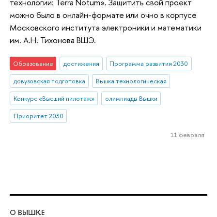
технологии: Terra Notum». Защитить свой проект
можно было в онлайн-формате или очно в корпусе
Московского института электроники и математики
им. А.Н. Тихонова ВШЭ.
Образование
достижения
Программа развития 2030
довузовская подготовка
Вышка технологическая
Конкурс «Высший пилотаж»
олимпиады Вышки
Приоритет 2030
11 февраля
О ВЫШКЕ
ОБ