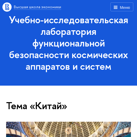
Высшая школа экономики
Меню
Учебно-исследовательская
лаборатория
функциональной
безопасности космических
аппаратов и систем
Тема «Китай»