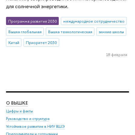
для солнечной энергетики.
Программа развития 2030
международное сотрудничество
Вышка глобальная
Вышка технологическая
зимние школы
Китай
Приоритет 2030
18 февраля
О ВЫШКЕ
ОБ
Цифры и факты
Ли
Руководство и структура
Дов
Устойчивое развитие в НИУ ВШЭ
Ол
Преподаватели и сотрудники
При