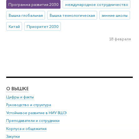
Программа развития 2030
международное сотрудничество
Вышка глобальная
Вышка технологическая
зимние школы
Китай
Приоритет 2030
18 февраля
О ВЫШКЕ
ОБ
Цифры и факты
Ли
Руководство и структура
Дов
Устойчивое развитие в НИУ ВШЭ
Ол
Преподаватели и сотрудники
При
Корпуса и общежития
Вы
Закупки
При