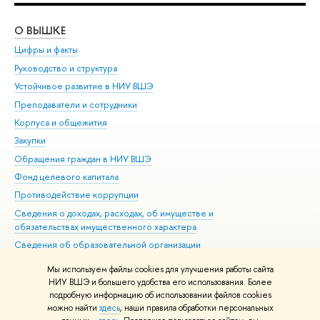
О ВЫШКЕ
ОБ
Цифры и факты
Ли
Руководство и структура
Дов
Устойчивое развитие в НИУ ВШЭ
Ол
Преподаватели и сотрудники
При
Корпуса и общежития
Вы
Закупки
При
Обращения граждан в НИУ ВШЭ
Ас
Фонд целевого капитала
До
Противодействие коррупции
Цен
Сведения о доходах, расходах, об имуществе и
Би
обязательствах имущественного характера
Об
Сведения об образовательной организации
Обр
Людям с ограниченными возможностями здоровья
Мы используем файлы cookies для улучшения работы сайта
Единая платежная страница
НИУ ВШЭ и большего удобства его использования. Более
подробную информацию об использовании файлов cookies
Работа в Вышке
можно найти
здесь
, наши правила обработки персональных