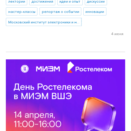
лектории
достижения
идеи и опыт
дискуссии
мастер-классы
репортаж о событии
инновации
Московский институт электроники и математики им. А.Н. Тихонова
4 июня