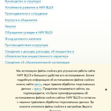
Руководство и структура
Дов
Устойчивое развитие в НИУ ВШЭ
Ол
Преподаватели и сотрудники
При
Корпуса и общежития
Вы
Закупки
При
Обращения граждан в НИУ ВШЭ
Ас
Фонд целевого капитала
До
Противодействие коррупции
Цен
Сведения о доходах, расходах, об имуществе и
Би
обязательствах имущественного характера
Об
Сведения об образовательной организации
Обр
Людям с ограниченными возможностями здоровья
Мы используем файлы cookies для улучшения работы сайта
Единая платежная страница
НИУ ВШЭ и большего удобства его использования. Более
подробную информацию об использовании файлов cookies
Работа в Вышке
можно найти
здесь
, наши правила обработки персональных
данных –
здесь
. Продолжая пользоваться сайтом, вы
✖
Редактору
подтверждаете, что были проинформированы об
© НИУ ВШЭ 1993–2026
Адреса и контакты
Условия использования
использовании файлов cookies сайтом НИУ ВШЭ и согласны
с нашими правилами обработки персональных данных. Вы
материалов
Политика конфиденциальности
Карта сайта
можете отключить файлы cookies в настройках Вашего
Шрифты HSE Sans и HSE Slab разработаны в
Школе дизайна НИУ ВШЭ