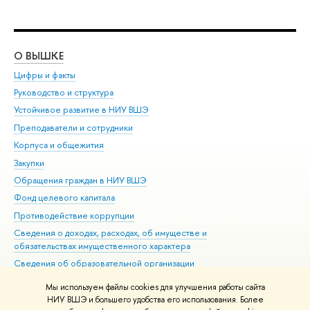
О ВЫШКЕ
ОБ
Цифры и факты
Ли
Руководство и структура
Дов
Устойчивое развитие в НИУ ВШЭ
Ол
Преподаватели и сотрудники
При
Корпуса и общежития
Вы
Закупки
При
Обращения граждан в НИУ ВШЭ
Ас
Фонд целевого капитала
До
Противодействие коррупции
Цен
Сведения о доходах, расходах, об имуществе и
Би
обязательствах имущественного характера
Об
Сведения об образовательной организации
Обр
Людям с ограниченными возможностями здоровья
Мы используем файлы cookies для улучшения работы сайта
Единая платежная страница
НИУ ВШЭ и большего удобства его использования. Более