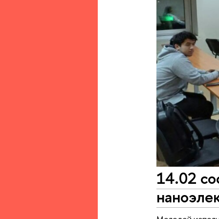
14.02 с
наноэле
Молодой исполни