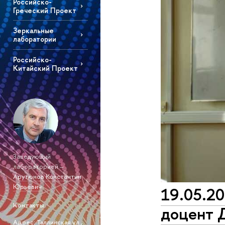
Российско-
Греческий Проект
Зеркальные
лаборатории
Российско-
Китайский Проект
Заведующий
лабораторией –
Арутюнов Константин
Юрьевич
19.05.20
Контакты
доцент 
Адрес: Таллинская ул.,