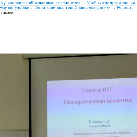
й университет «Высшая школа экономики»
Учебные подразделения
Научно-учебная лаборатория квантовой наноэлектроники
Новости
етики»»