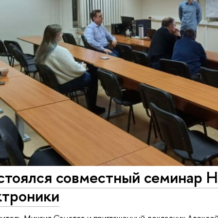
остоялся совместный семинар 
ктроники
тель Михаил Саматов и приглашенный докладчик Алексей