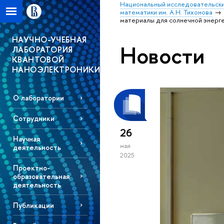
Национальный исследовательски
математики им. А.Н. Тихонова
материалы для солнечной энерг
НАУЧНО-УЧЕБНАЯ
Новости
ЛАБОРАТОРИЯ
КВАНТОВОЙ
НАНОЭЛЕКТРОНИКИ
О лаборатории
Сотрудники
26
Научная
мая
деятельность
2025
Проектно-
образовательная
деятельность
Публикации