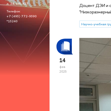
д. 34, каб. 423
Доцент ДЭИ и с
Телефон:
"Низкоразмерный
+7 (495) 772-9590
*15240
14
фев
2025