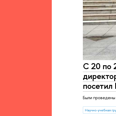
С 20 по 
директо
посетил
Были проведены 