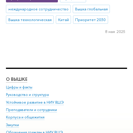
международное сотрудничество
Вышка глобальная
Вышка технологическая
Китай
Приоритет 2030
8 мая 2025
О ВЫШКЕ
ОБ
Цифры и факты
Ли
Руководство и структура
Дов
Устойчивое развитие в НИУ ВШЭ
Ол
Преподаватели и сотрудники
При
Корпуса и общежития
Вы
Закупки
При
Обращения граждан в НИУ ВШЭ
Ас