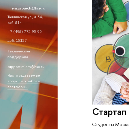
miem.projects@hse.ru
Таллинская ул., д. 34,
каб. 514
+7 (495) 772-95-90
доб. 15127
Техническая
поддержка
support.miem@hse.ru
Часто задаваемые
вопросы о работе
платформы
Стартап 
Студенты Моско