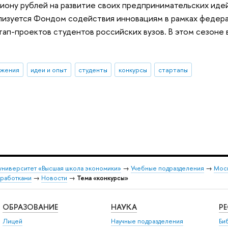
лиону рублей на развитие своих предпринимательских иде
лизуется Фондом содействия инновациям в рамках федера
ап-проектов студентов российских вузов. В этом сезоне 
ижения
идеи и опыт
студенты
конкурсы
стартапы
университет «Высшая школа экономики»
→
Учебные подразделения
→
Моск
зработками
→
Новости
→
Тема «конкурсы»
ОБРАЗОВАНИЕ
НАУКА
Р
Лицей
Научные подразделения
Би