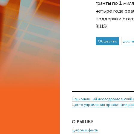
гранты по 1 мил
четыре года реа
поддержки старт
ВШЭ.
Общество
дост
Национальный исследовательский 
Центр управления проектными ра
О ВЫШКЕ
Цифры и факты