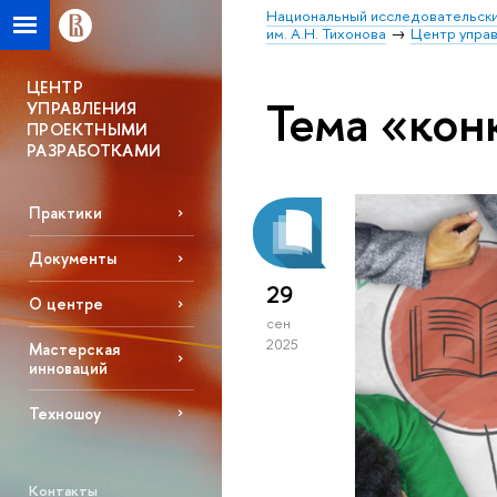
Национальный исследовательски
им. А.Н. Тихонова
Центр упра
ЦЕНТР
Тема «кон
УПРАВЛЕНИЯ
ПРОЕКТНЫМИ
РАЗРАБОТКАМИ
Практики
Документы
29
О центре
сен
2025
Мастерская
инноваций
Техношоу
Контакты