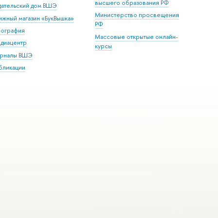
высшего образования РФ
дательский дом ВШЭ
Министерство просвещения
ижный магазин «БукВышка»
РФ
пография
Массовые открытые онлайн-
диацентр
курсы
рналы ВШЭ
бликации