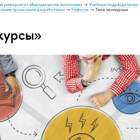
й университет «Высшая школа экономики»
Учебные подразделения
вления проектными разработками
Новости
Тема «конкурсы»
курсы»