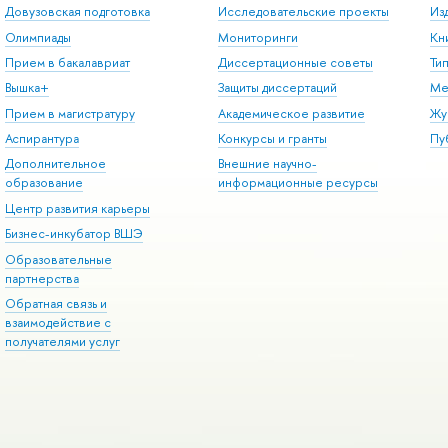
Довузовская подготовка
Исследовательские проекты
Из
Олимпиады
Мониторинги
Кн
Прием в бакалавриат
Диссертационные советы
Ти
Вышка+
Защиты диссертаций
Ме
Прием в магистратуру
Академическое развитие
Жу
Аспирантура
Конкурсы и гранты
Пу
Дополнительное
Внешние научно-
образование
информационные ресурсы
Центр развития карьеры
Бизнес-инкубатор ВШЭ
Образовательные
партнерства
Обратная связь и
взаимодействие с
получателями услуг