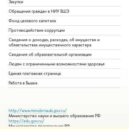
Закупки
П
Обращения граждан в НИУ ВШЭ
А
Фонд целевого капитала
Д
Противодействие коррупции
Ц
Сведения о доходах, расходах, об имуществе и
Б
обязательствах имущественного характера
О
Сведения об образовательной организации
О
Людям с ограниченными возможностями здоровья
Единая платежная страница
Работа в Вышке
http://www.minobrnauki.gov.ru/
Министерство науки и высшего образования РФ
https://edu.gov.ru/
Министерство просвещения РФ