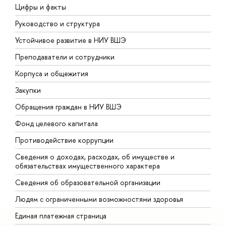
Цифры и факты
Л
Руководство и структура
Д
Устойчивое развитие в НИУ ВШЭ
О
Преподаватели и сотрудники
П
Корпуса и общежития
В
Закупки
П
Обращения граждан в НИУ ВШЭ
А
Фонд целевого капитала
Д
Противодействие коррупции
Ц
Сведения о доходах, расходах, об имуществе и
Б
обязательствах имущественного характера
О
Сведения об образовательной организации
О
Людям с ограниченными возможностями здоровья
Единая платежная страница