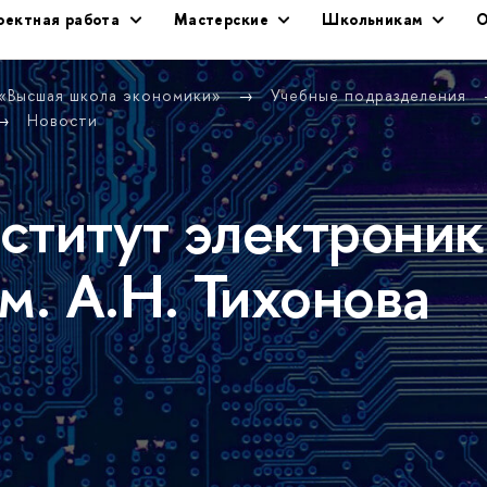
оектная работа
Мастерские
Школьникам
О
 «Высшая школа экономики»
Учебные подразделения
Новости
ститут электроник
м. А.Н. Тихонова