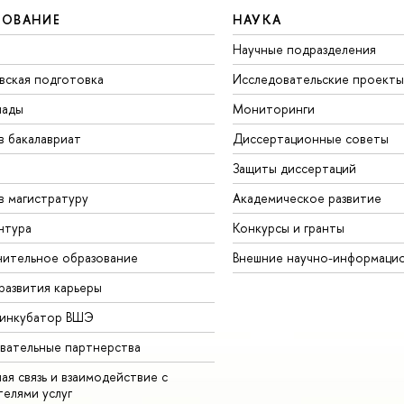
ЗОВАНИЕ
НАУКА
Научные подразделения
вская подготовка
Исследовательские проекты
иады
Мониторинги
в бакалавриат
Диссертационные советы
Защиты диссертаций
в магистратуру
Академическое развитие
нтура
Конкурсы и гранты
ительное образование
Внешние научно-информаци
развития карьеры
-инкубатор ВШЭ
вательные партнерства
ая связь и взаимодействие с
телями услуг