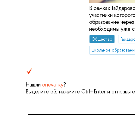
В рамках Гайдаров
участники которог
образование через
необходимы уже се
Общество
Гайдар
школьное образовани
Нашли
опечатку
?
Выделите её, нажмите Ctrl+Enter и отправьт