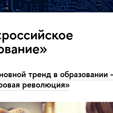
«российское
ование»
новной тренд в образовании 
ровая революция»