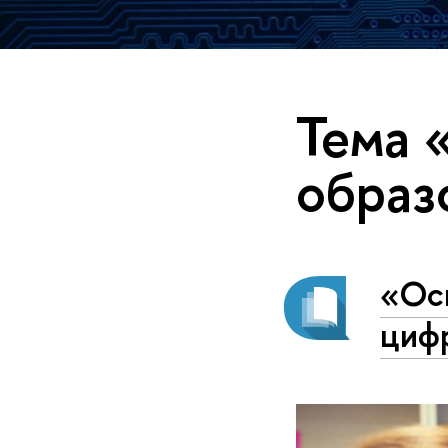
Тема 
образ
«Ос
циф