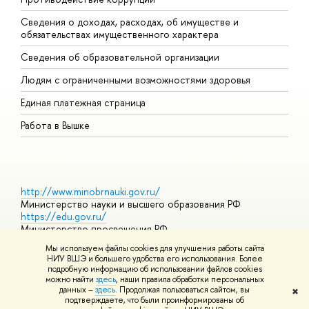
Сведения о доходах, расходах, об имуществе и
Б
обязательствах имущественного характера
О
Сведения об образовательной организации
О
Людям с ограниченными возможностями здоровья
Единая платежная страница
Работа в Вышке
http://www.minobrnauki.gov.ru/
Министерство науки и высшего образования РФ
https://edu.gov.ru/
Министерство просвещения РФ
https://elearning.hse.ru/mooc
Мы используем файлы cookies для улучшения работы сайта
Массовые открытые онлайн-курсы
НИУ ВШЭ и большего удобства его использования. Более
подробную информацию об использовании файлов cookies
можно найти
здесь
, наши правила обработки персональных
данных –
здесь
. Продолжая пользоваться сайтом, вы
✖
© НИУ ВШЭ 1993–2026
Адреса и контакты
Условия
подтверждаете, что были проинформированы об
использования материалов
Политика конфиденциальности
Карта