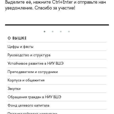
Выделите её, нажмите Ctrl+Enter и отправьте нам
уведомление. Спасибо за участие!
О ВЫШКЕ
Цифры и факты
Л
Руководство и структура
Д
Устойчивое развитие в НИУ ВШЭ
О
Преподаватели и сотрудники
П
Корпуса и общежития
В
Закупки
П
Обращения граждан в НИУ ВШЭ
А
Фонд целевого капитала
Д
Противодействие коррупции
Ц