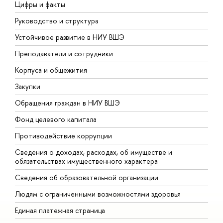
Цифры и факты
Л
Руководство и структура
Д
Устойчивое развитие в НИУ ВШЭ
О
Преподаватели и сотрудники
П
Корпуса и общежития
В
Закупки
П
Обращения граждан в НИУ ВШЭ
А
Фонд целевого капитала
Д
Противодействие коррупции
Ц
Сведения о доходах, расходах, об имуществе и
Б
обязательствах имущественного характера
О
Сведения об образовательной организации
О
Людям с ограниченными возможностями здоровья
Единая платежная страница