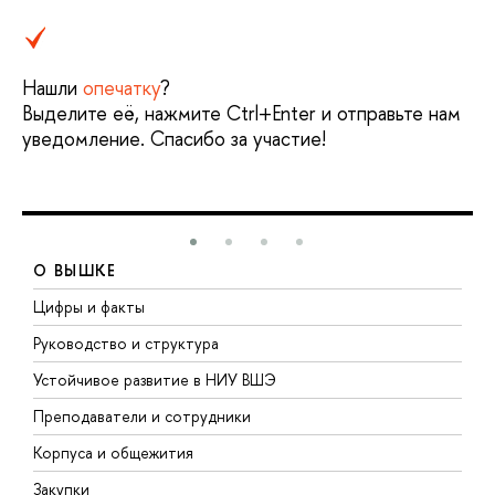
Нашли
опечатку
?
Выделите её, нажмите Ctrl+Enter и отправьте нам
уведомление. Спасибо за участие!
О ВЫШКЕ
Цифры и факты
Л
Руководство и структура
Д
Устойчивое развитие в НИУ ВШЭ
О
Преподаватели и сотрудники
П
Корпуса и общежития
В
Закупки
П