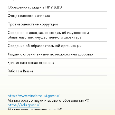
Обращения граждан в НИУ ВШЭ
А
Фонд целевого капитала
Д
Противодействие коррупции
Ц
Сведения о доходах, расходах, об имуществе и
Б
обязательствах имущественного характера
О
Сведения об образовательной организации
О
Людям с ограниченными возможностями здоровья
Единая платежная страница
Работа в Вышке
http://www.minobrnauki.gov.ru/
Министерство науки и высшего образования РФ
https://edu.gov.ru/
Министерство просвещения РФ
https://elearning.hse.ru/mooc