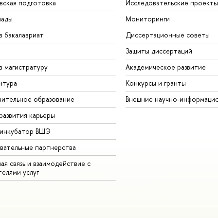
вская подготовка
Исследовательские проекты
иады
Мониторинги
в бакалавриат
Диссертационные советы
Защиты диссертаций
в магистратуру
Академическое развитие
нтура
Конкурсы и гранты
ительное образование
Внешние научно-информаци
развития карьеры
-инкубатор ВШЭ
вательные партнерства
ая связь и взаимодействие с
телями услуг