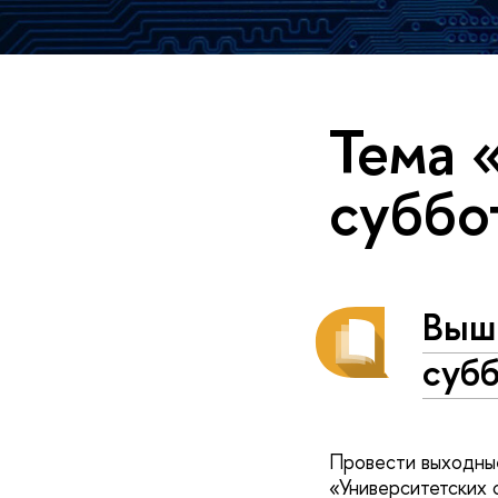
Тема 
суббо
Выш
суб
Провести выходные
«Университетских 