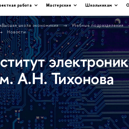
оектная работа
Мастерские
Школьникам
О
 «Высшая школа экономики»
Учебные подразделения
Новости
ститут электроник
м. А.Н. Тихонова