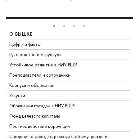
О ВЫШКЕ
Цифры и факты
Л
Руководство и структура
Д
Устойчивое развитие в НИУ ВШЭ
О
Преподаватели и сотрудники
П
Корпуса и общежития
В
Закупки
П
Обращения граждан в НИУ ВШЭ
А
Фонд целевого капитала
Д
Противодействие коррупции
Ц
Сведения о доходах, расходах, об имуществе и
Б