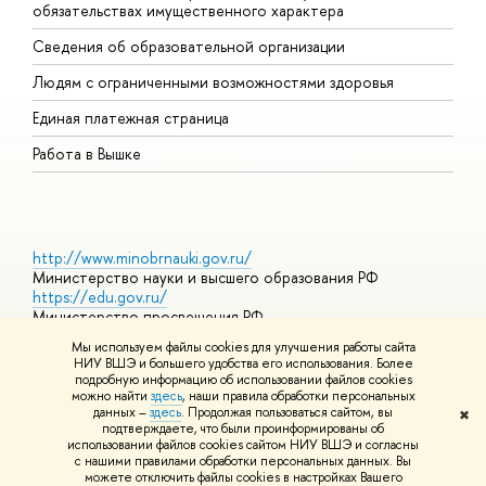
обязательствах имущественного характера
О
Сведения об образовательной организации
О
Людям с ограниченными возможностями здоровья
Единая платежная страница
Работа в Вышке
http://www.minobrnauki.gov.ru/
Министерство науки и высшего образования РФ
https://edu.gov.ru/
Министерство просвещения РФ
https://elearning.hse.ru/mooc
Мы используем файлы cookies для улучшения работы сайта
Массовые открытые онлайн-курсы
НИУ ВШЭ и большего удобства его использования. Более
подробную информацию об использовании файлов cookies
можно найти
здесь
, наши правила обработки персональных
данных –
здесь
. Продолжая пользоваться сайтом, вы
✖
© НИУ ВШЭ 1993–2026
Адреса и контакты
Условия
подтверждаете, что были проинформированы об
использования материалов
Политика конфиденциальности
Карта
использовании файлов cookies сайтом НИУ ВШЭ и согласны
сайта
с нашими правилами обработки персональных данных. Вы
Шрифты HSE Sans и HSE Slab разработаны в
Школе дизайна НИУ
можете отключить файлы cookies в настройках Вашего