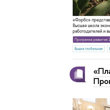
«Форбс» представи
Высшая школа эко
работодателей и в
Программа развития 
Вышка глобальная
«Пла
Про