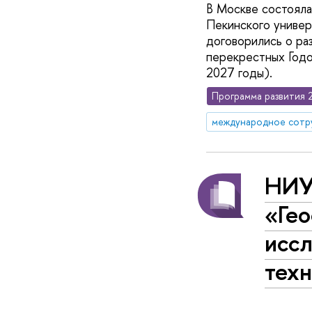
В Москве состояла
Пекинского универ
договорились о ра
перекрестных Годо
2027 годы).
Программа развития 
международное сотр
НИУ
«Гео
исс
тех