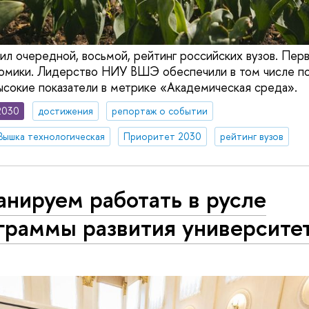
л очередной, восьмой, рейтинг российских вузов. Перв
номики. Лидерство НИУ ВШЭ обеспечили в том числе 
ысокие показатели в метрике «Академическая среда».
2030
достижения
репортаж о событии
Вышка технологическая
Приоритет 2030
рейтинг вузов
нируем работать в русле
граммы развития университе