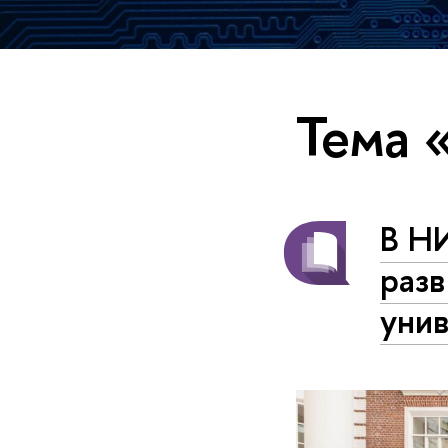
Тема 
В Н
разв
уни