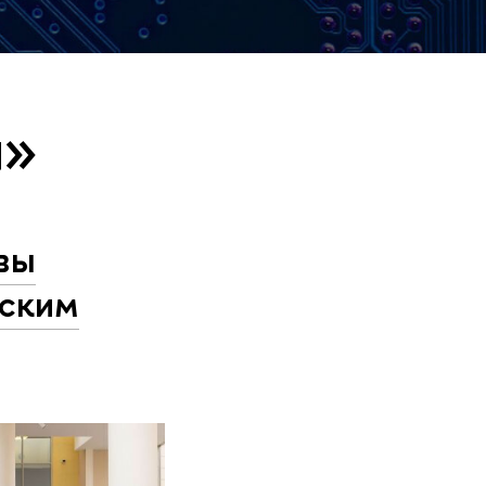
я»
вы
нским