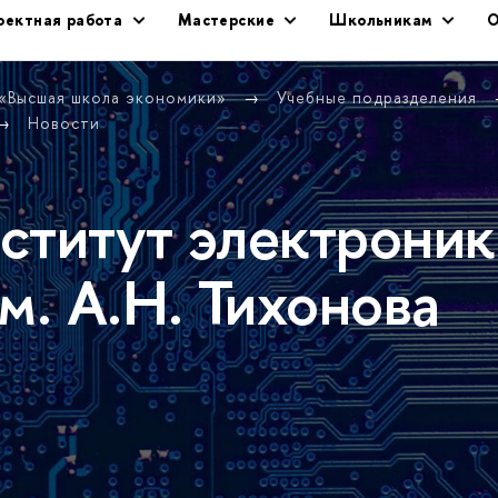
оектная работа
Мастерские
Школьникам
О
 «Высшая школа экономики»
Учебные подразделения
Новости
ститут электроник
м. А.Н. Тихонова