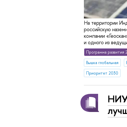
На территории Инд
российскую назем
компании «Геоскан
и одного из ведущ
Программа развития 
Вышка глобальная
Приоритет 2030
НИУ
луч