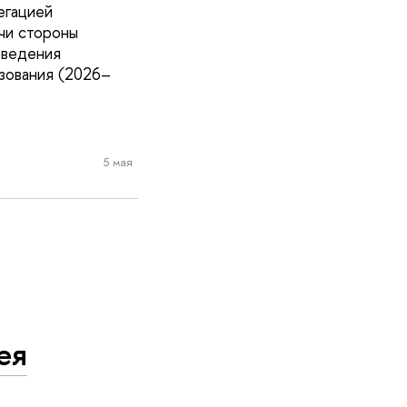
егацией
чи стороны
оведения
зования (2026–
5 мая
ея