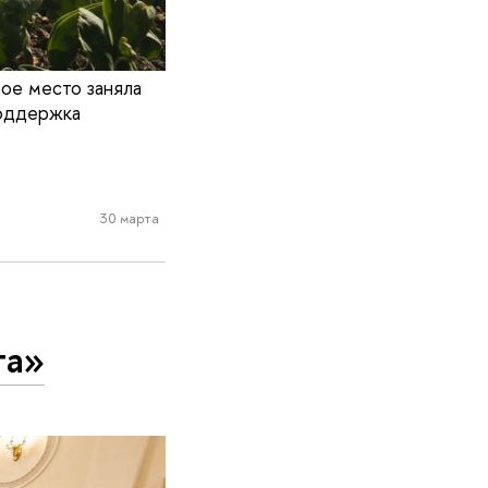
ое место заняла
поддержка
30 марта
та»