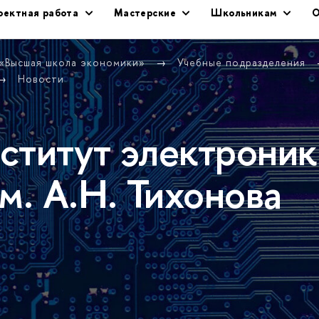
оектная работа
Мастерские
Школьникам
О
 «Высшая школа экономики»
Учебные подразделения
Новости
ститут электроник
м. А.Н. Тихонова