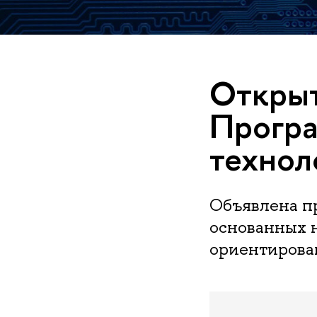
Открыт
Програ
технол
Объявлена п
основанных н
ориентирован