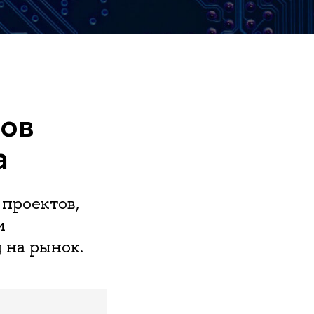
тов
а
проектов,
и
 на рынок.