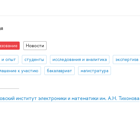
ня
азование
Новости
 и опыт
студенты
исследования и аналитика
экспертиза
лашение к участию
бакалавриат
магистратура
вский институт электроники и математики им. А.Н. Тихонова