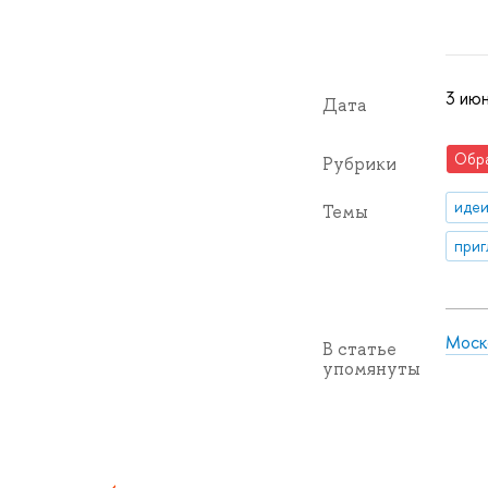
3 ию
Дата
Обр
Рубрики
идеи
Темы
приг
Моско
В статье
упомянуты