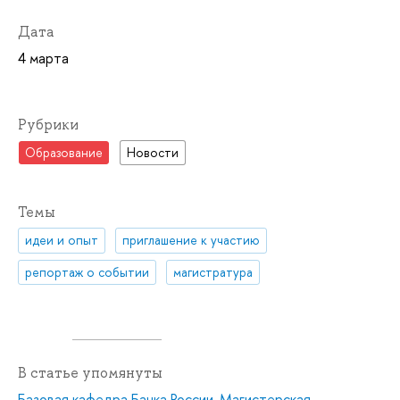
Дата
4 марта
Рубрики
Образование
Новости
Темы
идеи и опыт
приглашение к участию
репортаж о событии
магистратура
В статье упомянуты
Базовая кафедра Банка России
,
Магистерская