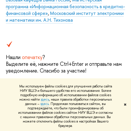
программа «Информационная безопасность в кредитно-
финансовой сфере»
,
Московский институт электроники
и математики им. А.Н. Тихонова
Нашли
опечатку
?
Выделите её, нажмите Ctrl+Enter и отправьте нам
уведомление. Спасибо за участие!
Мы используем файлы cookies для улучшения работы сайта
НИУ ВШЭ и большего удобства его использования. Более
подробную информацию об использовании файлов cookies
можно найти
здесь
, наши правила обработки персональных
данных –
здесь
. Продолжая пользоваться сайтом, вы
✖
О ВЫШКЕ
подтверждаете, что были проинформированы об
использовании файлов cookies сайтом НИУ ВШЭ и согласны
Цифры и факты
Л
с нашими правилами обработки персональных данных. Вы
можете отключить файлы cookies в настройках Вашего
Руководство и структура
Д
браузера.