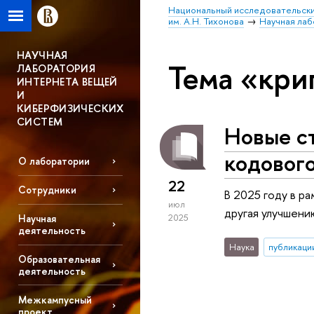
Национальный исследовательски
им. А.Н. Тихонова
Научная лаб
НАУЧНАЯ
Тема «кри
ЛАБОРАТОРИЯ
ИНТЕРНЕТА ВЕЩЕЙ
И
КИБЕРФИЗИЧЕСКИХ
СИСТЕМ
Новые с
кодового
О лаборатории
22
Сотрудники
В 2025 году в р
июл
другая улучшени
Научная
2025
деятельность
Наука
публикаци
Образовательная
деятельность
Межкампусный
проект