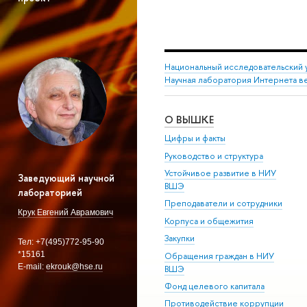
Национальный исследовательский 
Научная лаборатория Интернета в
О ВЫШКЕ
Цифры и факты
Руководство и структура
Устойчивое развитие в НИУ
Заведующий научной
ВШЭ
лабораторией
Преподаватели и сотрудники
Крук Евгений Аврамович
Корпуса и общежития
Закупки
Тел: +7(495)772-95-90
*15161
Обращения граждан в НИУ
E-mail:
ekrouk@hse.ru
ВШЭ
Фонд целевого капитала
Противодействие коррупции