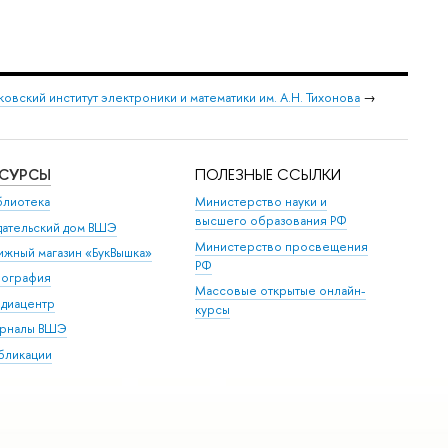
овский институт электроники и математики им. А.Н. Тихонова
→
ЕСУРСЫ
ПОЛЕЗНЫЕ ССЫЛКИ
блиотека
Министерство науки и
высшего образования РФ
дательский дом ВШЭ
Министерство просвещения
ижный магазин «БукВышка»
РФ
пография
Массовые открытые онлайн-
диацентр
курсы
рналы ВШЭ
бликации