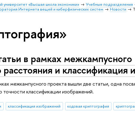
й университет «Высшая школа экономики»
Учебные подразделения
оратория Интернета вещей и киберфизических систем
Новости
птография»
татьи в рамках межкампусного
 расстояния и классификация 
амках межкампусного проекта вышли две статьи, одна пос
ю точности классификации изображений.
и
классификация изображений
кодовая криптография
криптогр