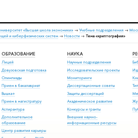
университет «Высшая школа экономики»
→
Учебные подразделения
→
Моск
ещей и киберфизических систем
→
Новости
→
Тема «криптография»
ОБРАЗОВАНИЕ
НАУКА
Р
Лицей
Научные подразделения
Би
Довузовская подготовка
Исследовательские проекты
Из
Олимпиады
Мониторинги
Кн
Прием в бакалавриат
Диссертационные советы
Ти
Вышка+
Защиты диссертаций
Ме
Прием в магистратуру
Академическое развитие
Жу
Аспирантура
Конкурсы и гранты
Пу
Дополнительное
Внешние научно-
образование
информационные ресурсы
Центр развития карьеры