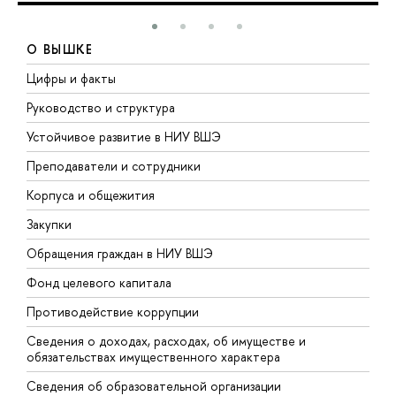
О ВЫШКЕ
Цифры и факты
Л
Руководство и структура
Д
Устойчивое развитие в НИУ ВШЭ
О
Преподаватели и сотрудники
П
Корпуса и общежития
В
Закупки
П
Обращения граждан в НИУ ВШЭ
А
Фонд целевого капитала
Д
Противодействие коррупции
Ц
Сведения о доходах, расходах, об имуществе и
Б
обязательствах имущественного характера
О
Сведения об образовательной организации