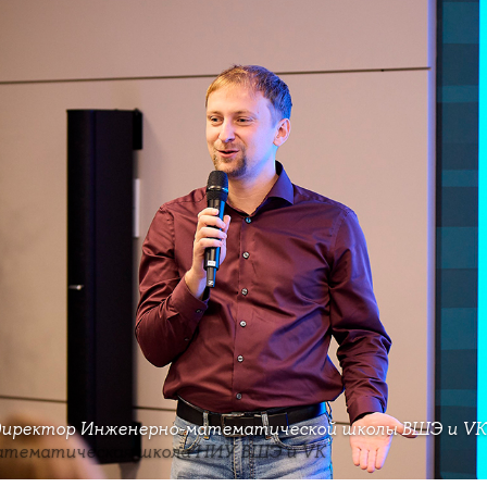
 директор Инженерно-математической школы ВШЭ и VK
атематическая школа НИУ ВШЭ и VK