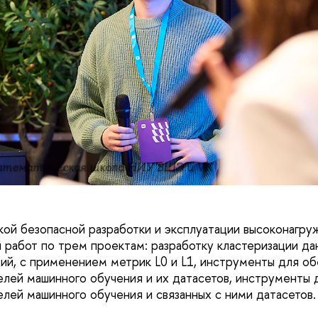
атематическая школа НИУ ВШЭ и VK
ой безопасной разработки и эксплуатации высоконагру
и работ по трем проектам: разработку кластеризации да
ий, с применением метрик L0 и L1, инструменты для о
лей машинного обучения и их датасетов, инструменты 
лей машинного обучения и связанных с ними датасетов.