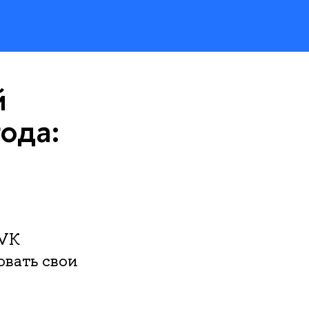
й
ода:
 VK
овать свои