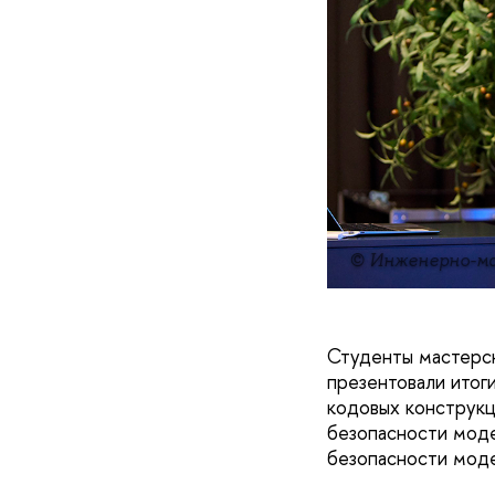
© Инженерно-м
Студенты мастерск
презентовали итог
кодовых конструкц
безопасности моде
безопасности моде