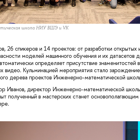
тическая школа НИУ ВШЭ и VK
ов, 26 спикеров и 14 проектов: от разработки открытых
асности моделей машинного обучения и их датасетов д
автоматически определяет присутствие знаменитостей в
х видео. Кульминацией мероприятия стало зарождение
вного дерева проектов Инженерно-математической шко
р Иванов, директор Инженерно-математической школ
пыт полученный в мастерских станет основополагающим
ере.