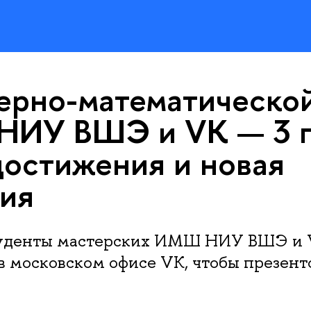
ерно-математическо
НИУ ВШЭ и VK — 3 г
достижения и новая
ия
туденты мастерских ИМШ НИУ ВШЭ и
в московском офисе VK, чтобы презент