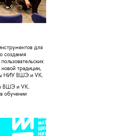
 инструментов для
о создания
 пользовательских
 новой традиции,
лы НИУ ВШЭ и VK.
ы ВШЭ и VK.
 в обучении