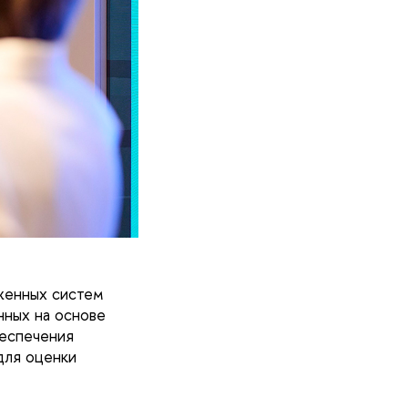
женных систем
нных на основе
беспечения
для оценки