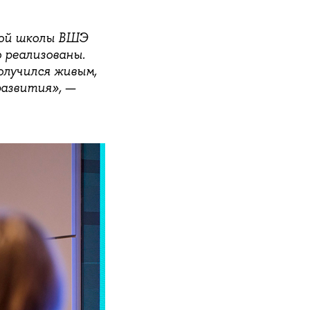
кой школы ВШЭ
 реализованы.
олучился живым,
азвития», —