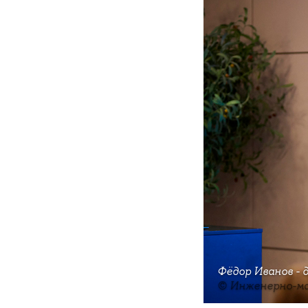
Фёдор Иванов -
© Инженерно-м