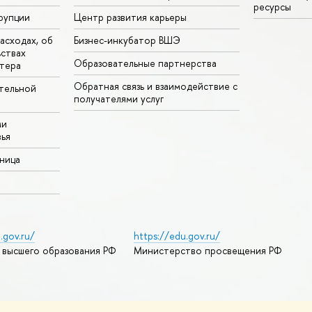
ресурсы
рупции
Центр развития карьеры
асходах, об
Бизнес-инкубатор ВШЭ
ьствах
Образовательные партнерства
тера
Обратная связь и взаимодействие с
тельной
получателями услуг
ми
ья
аница
.gov.ru/
https://edu.gov.ru/
 высшего образования РФ
Министерство просвещения РФ
дреса и контакты
Условия использования материалов