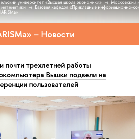
ельский университет «Высшая школа экономики»
Московский 
 математики
Базовая кафедра «Прикладные информационно-ко
HARISMa»
ARISMa» – Новости
и почти трехлетней работы
ркомпьютера Вышки подвели на
еренции пользователей