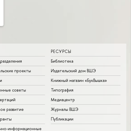
РЕСУРСЫ
разделения
Библиотека
льские проекты
Издательский дом ВШЭ
и
Книжный магазин «БукВышка»
онные советы
Типография
ертаций
Медиацентр
ое развитие
Журналы ВШЭ
гранты
Публикации
учно-информационные