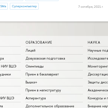
ISMa
Суперкомпьютер
7 октября, 2021 г.
ОБРАЗОВАНИЕ
НАУКА
Лицей
Научные под
ура
Довузовская подготовка
Исследовате
в НИУ ВШЭ
Олимпиады
Мониторинг
удники
Прием в бакалавриат
Диссертаци
Вышка+
Защиты дисс
Прием в магистратуру
Академическ
 НИУ ВШЭ
Аспирантура
Конкурсы и 
ла
Дополнительное образование
Внешние на