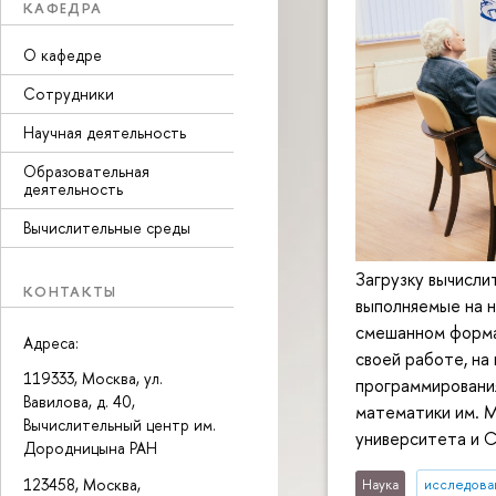
КАФЕДРА
О кафедре
Сотрудники
Научная деятельность
Образовательная
деятельность
Вычислительные среды
Загрузку вычисли
КОНТАКТЫ
выполняемые на н
смешанном форма
Адреса:
своей работе, на
119333, Москва, ул.
программирования
Вавилова, д. 40,
математики им. М
Вычислительный центр им.
университета и С
Дородницына РАН
123458, Москва,
Наука
исследован