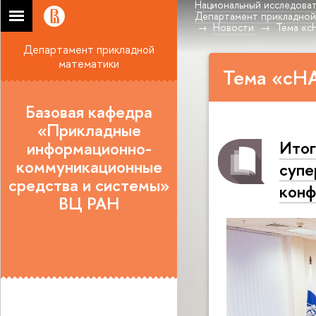
Национальный исследоват
Департамент прикладной
Новости
Тема «c
Департамент прикладной
математики
Тема «cH
Базовая кафедра
«Прикладные
Итог
информационно-
коммуникационные
супе
средства и системы»
конф
ВЦ РАН