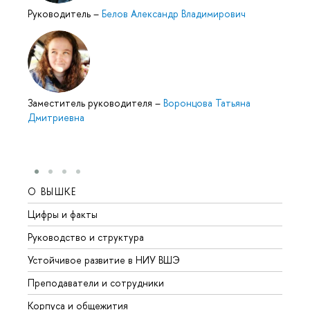
Руководитель
–
Белов Александр Владимирович
Заместитель руководителя
–
Воронцова Татьяна
Дмитриевна
О ВЫШКЕ
ОБР
Цифры и факты
Лице
Руководство и структура
Довуз
Устойчивое развитие в НИУ ВШЭ
Олим
Преподаватели и сотрудники
Прием
Корпуса и общежития
Вышк