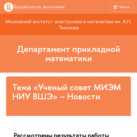
Высшая школа экономики
Меню
Московский институт электроники и математики им. А.Н.
Тихонова
Департамент прикладной
математики
Тема «Ученый совет МИЭМ
НИУ ВШЭ» – Новости
Рассмотрены результаты работы