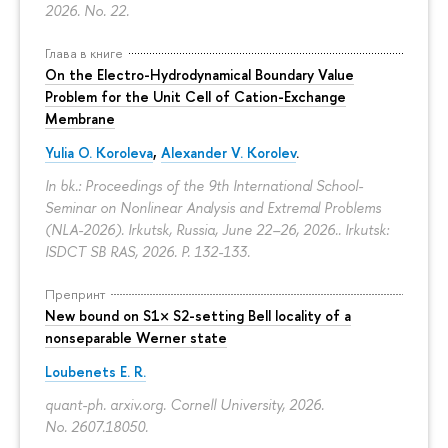
2026. No. 22.
Глава в книге
On the Electro-Hydrodynamical Boundary Value
Problem for the Unit Cell of Cation-Exchange
Membrane
Yulia O. Koroleva
,
Alexander V. Korolev
.
In bk.: Proceedings of the 9th International School-
Seminar on Nonlinear Analysis and Extremal Problems
(NLA-2026). Irkutsk, Russia, June 22–26, 2026.. Irkutsk:
ISDCT SB RAS, 2026.
P. 132-133.
Препринт
New bound on S1× S2-setting Bell locality of a
nonseparable Werner state
Loubenets E. R.
quant-ph. arxiv.org. Cornell University, 2026.
No. 2607.18050.