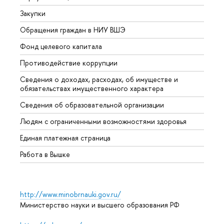
Закупки
Прием
Обращения граждан в НИУ ВШЭ
Аспир
Фонд целевого капитала
Допол
Противодействие коррупции
Центр
Сведения о доходах, расходах, об имуществе и
Бизне
обязательствах имущественного характера
Образ
Сведения об образовательной организации
Обрат
Людям с ограниченными возможностями здоровья
Единая платежная страница
Работа в Вышке
http://www.minobrnauki.gov.ru/
Министерство науки и высшего образования РФ