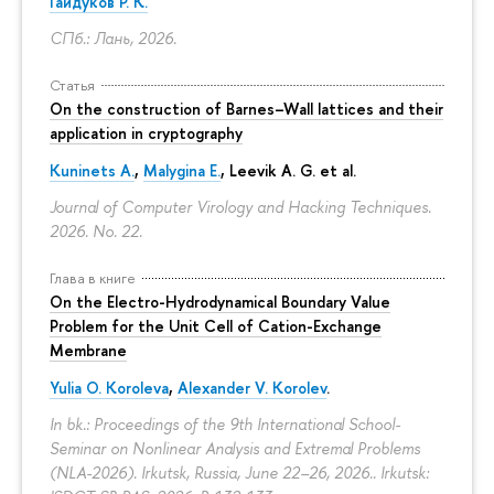
Гайдуков Р. К.
СПб.: Лань, 2026.
Статья
On the construction of Barnes–Wall lattices and their
application in cryptography
Kuninets A.
,
Malygina E.
, Leevik A. G. et al.
Journal of Computer Virology and Hacking Techniques.
2026. No. 22.
Глава в книге
On the Electro-Hydrodynamical Boundary Value
Problem for the Unit Cell of Cation-Exchange
Membrane
Yulia O. Koroleva
,
Alexander V. Korolev
.
In bk.: Proceedings of the 9th International School-
Seminar on Nonlinear Analysis and Extremal Problems
(NLA-2026). Irkutsk, Russia, June 22–26, 2026.. Irkutsk: