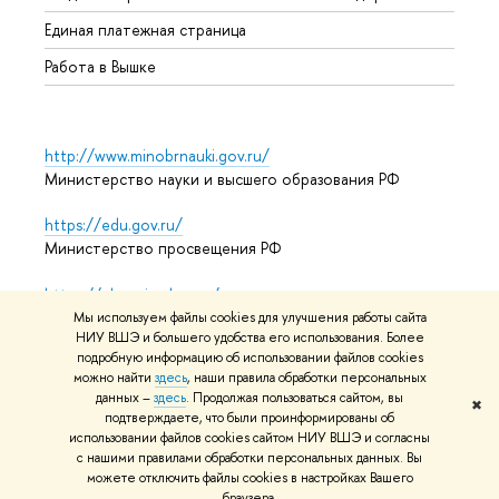
Единая платежная страница
Работа в Вышке
http://www.minobrnauki.gov.ru/
Министерство науки и высшего образования РФ
https://edu.gov.ru/
Министерство просвещения РФ
https://elearning.hse.ru/mooc
Массовые открытые онлайн-курсы
Мы используем файлы cookies для улучшения работы сайта
НИУ ВШЭ и большего удобства его использования. Более
подробную информацию об использовании файлов cookies
можно найти
здесь
, наши правила обработки персональных
© НИУ ВШЭ 1993–2026
Адреса и контакты
Условия
данных –
здесь
. Продолжая пользоваться сайтом, вы
✖
подтверждаете, что были проинформированы об
использования материалов
Политика конфиденциальности
использовании файлов cookies сайтом НИУ ВШЭ и согласны
Карта сайта
с нашими правилами обработки персональных данных. Вы
можете отключить файлы cookies в настройках Вашего
Редактору
браузера.