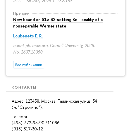
ISDCT SB RAS, 2026.
P. 132-133.
Препринт
New bound on S1× S2-setting Bell locality of a
nonseparable Werner state
Loubenets E. R.
quant-ph. arxiv.org. Cornell University, 2026.
No. 2607.18050.
Все публикации
КОНТАКТЫ
Адрес: 123458, Москва, Таллинская улица, 34
(м. "Строгино").
Телефон:
(495) 772-95-90 *11086
(915) 317-30-12