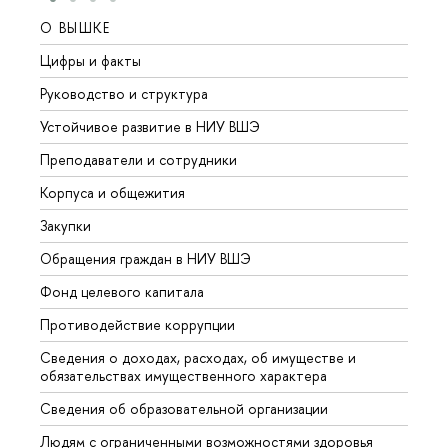
О ВЫШКЕ
ОБР
Цифры и факты
Лице
Руководство и структура
Довуз
Устойчивое развитие в НИУ ВШЭ
Олим
Преподаватели и сотрудники
Прием
Корпуса и общежития
Вышк
Закупки
Прием
Обращения граждан в НИУ ВШЭ
Аспир
Фонд целевого капитала
Допол
Противодействие коррупции
Центр
Сведения о доходах, расходах, об имуществе и
Бизне
обязательствах имущественного характера
Образ
Сведения об образовательной организации
Обрат
Людям с ограниченными возможностями здоровья