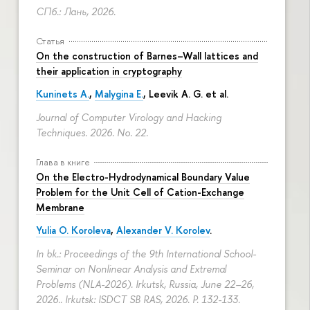
СПб.: Лань, 2026.
Статья
On the construction of Barnes–Wall lattices and
their application in cryptography
Kuninets A.
,
Malygina E.
, Leevik A. G. et al.
Journal of Computer Virology and Hacking
Techniques. 2026. No. 22.
Глава в книге
On the Electro-Hydrodynamical Boundary Value
Problem for the Unit Cell of Cation-Exchange
Membrane
Yulia O. Koroleva
,
Alexander V. Korolev
.
In bk.: Proceedings of the 9th International School-
Seminar on Nonlinear Analysis and Extremal
Problems (NLA-2026). Irkutsk, Russia, June 22–26,
2026.. Irkutsk: ISDCT SB RAS, 2026.
P. 132-133.