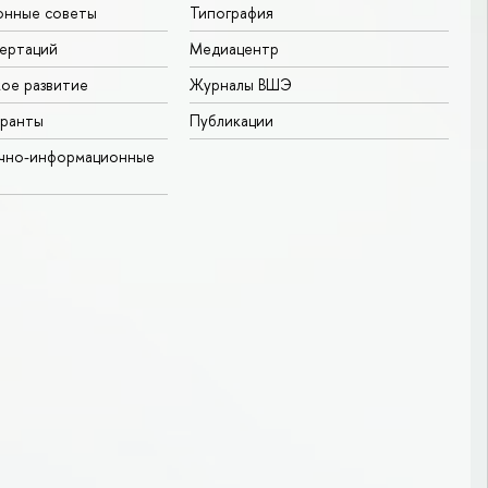
онные советы
Типография
ертаций
Медиацентр
ое развитие
Журналы ВШЭ
гранты
Публикации
учно-информационные