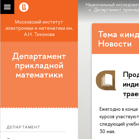
Национальный исследоват
Департамент прикла
Московский институт
электроники и математики им.
Тема «ин
А.Н. Тихонова
Новости
Департамент
прикладной
математики
Про
инди
тра
Ежегодно в конце
курсов участвуют
следующий учебны
ДЕПАРТАМЕНТ
30 мая.