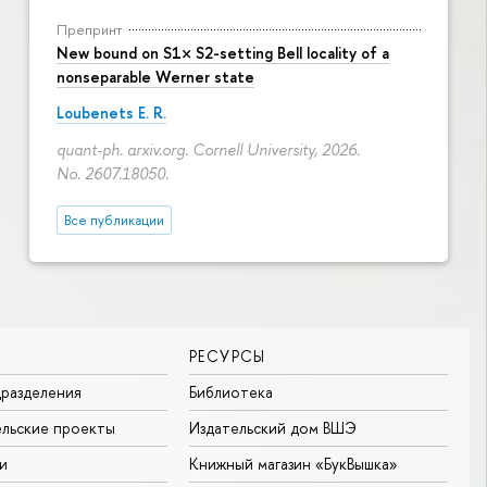
Препринт
New bound on S1× S2-setting Bell locality of a
nonseparable Werner state
Loubenets E. R.
quant-ph. arxiv.org. Cornell University, 2026.
No. 2607.18050.
Все публикации
РЕСУРСЫ
разделения
Библиотека
льские проекты
Издательский дом ВШЭ
и
Книжный магазин «БукВышка»