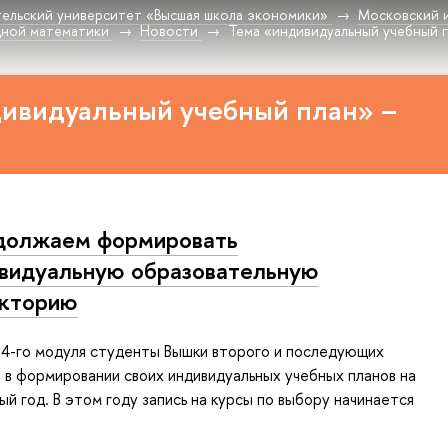
ельский университет «Высшая школа экономики»
Московский 
дной математики
Новости
Тема «индивидуальный учебный 
дивидуальный учебный план» –
должаем формировать
видуальную образовательную
екторию
 4-го модуля студенты Вышки второго и последующих
 в формировании своих индивидуальных учебных планов на
й год. В этом году запись на курсы по выбору начинается