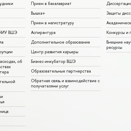
удники
Прием в бакалавриат
Диссертаци
Вышка+
Защиты дисс
Прием в магистратуру
Академическ
 НИУ ВШЭ
Аспирантура
Конкурсы и 
ла
Дополнительное образование
Внешние на
ресурсы
рупции
Центр развития карьеры
асходах, об
Бизнес-инкубатор ВШЭ
ьствах
Образовательные партнерства
тера
Обратная связь и взаимодействие с
тельной
получателями услуг
ми
ья
аница