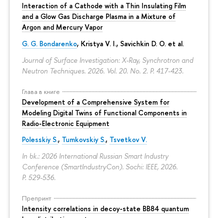
Interaction of a Cathode with a Thin Insulating Film
and a Glow Gas Discharge Plasma in a Mixture of
Argon and Mercury Vapor
G. G. Bondarenko
, Kristya V. I., Savichkin D. O. et al.
Journal of Surface Investigation: X-Ray, Synchrotron and
Neutron Techniques. 2026. Vol. 20. No. 2.
P. 417-423.
Глава в книге
Development of a Comprehensive System for
Modeling Digital Twins of Functional Components in
Radio-Electronic Equipment
Polesskiy S.
,
Tumkovskiy S.
,
Tsvetkov V.
In bk.: 2026 International Russian Smart Industry
Conference (SmartIndustryCon). Sochi: IEEE, 2026.
P. 529-536.
Препринт
Intensity correlations in decoy-state BB84 quantum