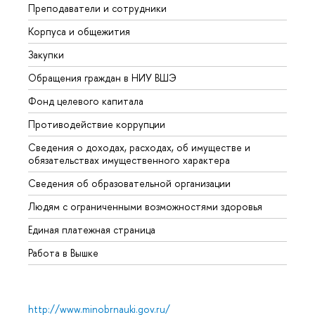
Преподаватели и сотрудники
Прием
Корпуса и общежития
Вышк
Закупки
Прием
Обращения граждан в НИУ ВШЭ
Аспир
Фонд целевого капитала
Допол
Противодействие коррупции
Центр
Сведения о доходах, расходах, об имуществе и
Бизне
обязательствах имущественного характера
Образ
Сведения об образовательной организации
Обрат
Людям с ограниченными возможностями здоровья
Единая платежная страница
Работа в Вышке
http://www.minobrnauki.gov.ru/