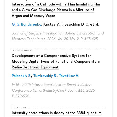
Interaction of a Cathode with a Thin Insulating Film
and a Glow Gas Discharge Plasma in a Mixture of
Argon and Mercury Vapor
G. G. Bondarenko
, Kristya V. I., Savichkin D. O. et al.
Journal of Surface Investigation: X-Ray, Synchrotron and
Neutron Techniques. 2026. Vol. 20. No. 2.
P. 417-423.
Глава в книге
Development of a Comprehensive System for
Modeling Digital Twins of Functional Components in
Radio-Electronic Equipment
Polesskiy S.
,
Tumkovskiy S.
,
Tsvetkov V.
In bk.: 2026 International Russian Smart Industry
Conference (SmartIndustryCon). Sochi: IEEE, 2026.
P. 529-536.
Препринт
Intensity correlations in decoy-state BB84 quantum