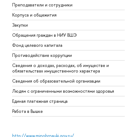
Преподаватели и сотрудники
Прием
Корпуса и общежития
Вышк
Закупки
Прием
Обращения граждан в НИУ ВШЭ
Аспир
Фонд целевого капитала
Допол
Противодействие коррупции
Центр
Сведения о доходах, расходах, об имуществе и
Бизне
обязательствах имущественного характера
Образ
Сведения об образовательной организации
Обрат
Людям с ограниченными возможностями здоровья
Единая платежная страница
Работа в Вышке
http://www.minobrnauki.gov.ru/