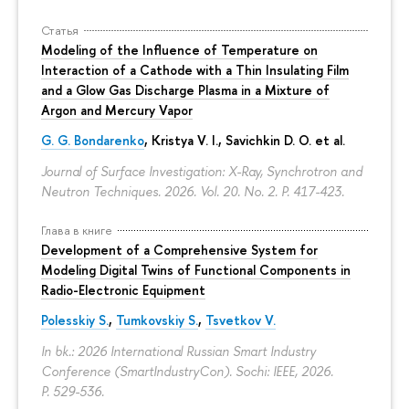
Статья
Modeling of the Influence of Temperature on
Interaction of a Cathode with a Thin Insulating Film
and a Glow Gas Discharge Plasma in a Mixture of
Argon and Mercury Vapor
G. G. Bondarenko
, Kristya V. I., Savichkin D. O. et al.
Journal of Surface Investigation: X-Ray, Synchrotron and
Neutron Techniques. 2026. Vol. 20. No. 2.
P. 417-423.
Глава в книге
Development of a Comprehensive System for
Modeling Digital Twins of Functional Components in
Radio-Electronic Equipment
Polesskiy S.
,
Tumkovskiy S.
,
Tsvetkov V.
In bk.: 2026 International Russian Smart Industry
Conference (SmartIndustryCon). Sochi: IEEE, 2026.
P. 529-536.