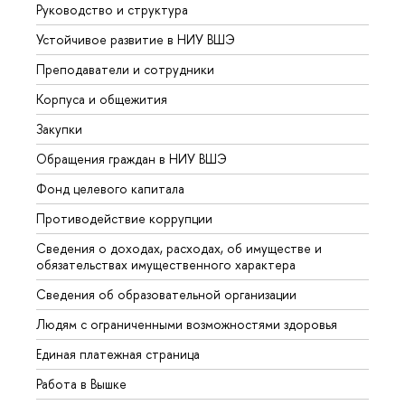
Руководство и структура
Довуз
Устойчивое развитие в НИУ ВШЭ
Олим
Преподаватели и сотрудники
Прием
Корпуса и общежития
Вышк
Закупки
Прием
Обращения граждан в НИУ ВШЭ
Аспир
Фонд целевого капитала
Допол
Противодействие коррупции
Центр
Сведения о доходах, расходах, об имуществе и
Бизне
обязательствах имущественного характера
Образ
Сведения об образовательной организации
Обрат
Людям с ограниченными возможностями здоровья
Единая платежная страница
Работа в Вышке