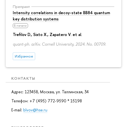
Препринт
Intensity correlations in decoy-state BB84 quantum
key distribution systems
В печати
Trefilov D.
, Sixto X., Zapatero V. et al.
quant-ph. arXiv. Cornell University, 2024. No. 00709.
Избранное
КОНТАКТЫ
Адрес: 123458, Москва, ул. Таллинская, 34
Телефон: +7 (495) 772-9590 * 15198
E-mail:
blvov@hse.ru