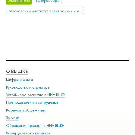
Экспертиза
профессора
Московский институт электроники и математики им. А.Н. Тихонова
О ВЫШКЕ
ОБ
Цифры и факты
Ли
Руководство и структура
Дов
Устойчивое развитие в НИУ ВШЭ
Ол
Преподаватели и сотрудники
При
Корпуса и общежития
Вы
Закупки
При
Обращения граждан в НИУ ВШЭ
Ас
Фонд целевого капитала
До