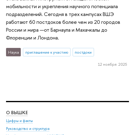
мобильности и укрепления научного потенциала
подразделений. Сегодня в трех кампусах ВШЭ
работают 60 постдоков более чем из 20 городов
России и мира —от Барнаула и Махачкалы до
Флоренции и Лондона.
Наука
приглашение к участию
постдоки
12 ноября 2025
О ВЫШКЕ
ОБ
Цифры и факты
Ли
Руководство и структура
Дов