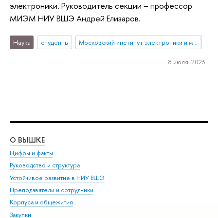
электроники. Руководитель секции – профессор
МИЭМ НИУ ВШЭ Андрей Елизаров.
Наука
студенты
Московский институт электроники и математики им. А.Н. Тихонова
8 июля 2023
О ВЫШКЕ
ОБ
Цифры и факты
Ли
Руководство и структура
Дов
Устойчивое развитие в НИУ ВШЭ
Ол
Преподаватели и сотрудники
При
Корпуса и общежития
Вы
Закупки
При