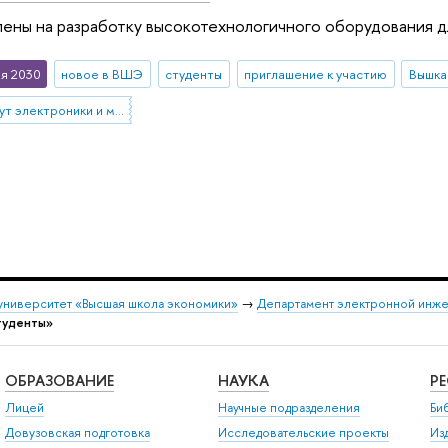
ены на разработку высокотехнологичного оборудования 
я 2030
новое в ВШЭ
студенты
приглашение к участию
Вышка
Московский институт электроники и математики им. А.Н. Тихонова
университет «Высшая школа экономики»
→
Департамент электронной инж
туденты»
ОБРАЗОВАНИЕ
НАУКА
Р
Лицей
Научные подразделения
Би
Довузовская подготовка
Исследовательские проекты
Из