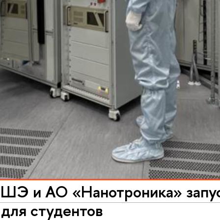
Э и АО «Нанотроника» запус
 для студентов