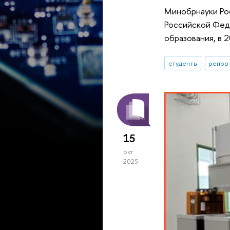
Минобрнауки Рос
Российской Феде
образования, в 
студенты
репор
15
окт
2025