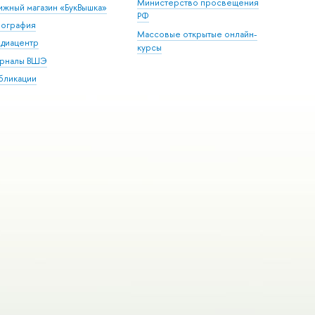
Министерство просвещения
ижный магазин «БукВышка»
РФ
пография
Массовые открытые онлайн-
диацентр
курсы
рналы ВШЭ
бликации