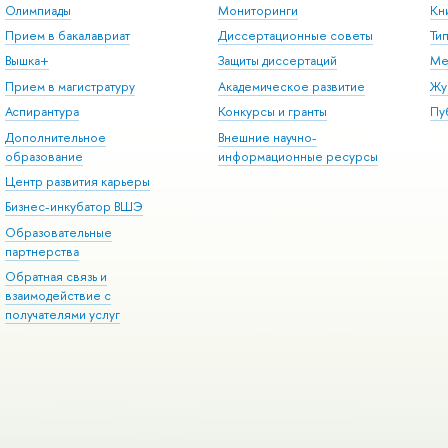
Олимпиады
Мониторинги
Кн
Прием в бакалавриат
Диссертационные советы
Ти
Вышка+
Защиты диссертаций
Ме
Прием в магистратуру
Академическое развитие
Жу
Аспирантура
Конкурсы и гранты
Пу
Дополнительное
Внешние научно-
образование
информационные ресурсы
Центр развития карьеры
Бизнес-инкубатор ВШЭ
Образовательные
партнерства
Обратная связь и
взаимодействие с
получателями услуг