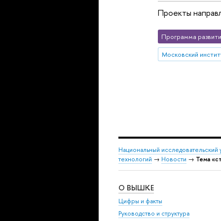
Проекты направл
Программа развити
Национальный исследовательский 
технологий
→
Новости
→
Тема «с
О ВЫШКЕ
Цифры и факты
Руководство и структура