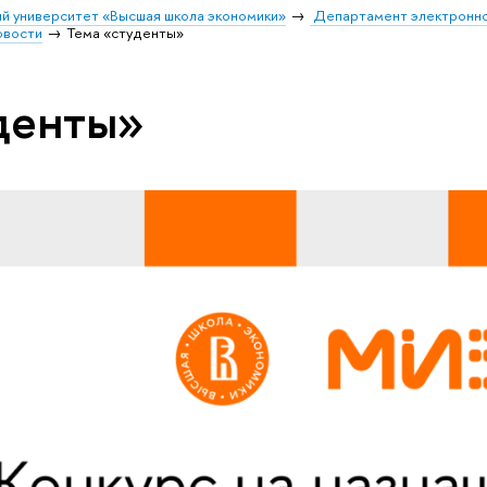
й университет «Высшая школа экономики»
Департамент электронно
овости
Тема «студенты»
денты»