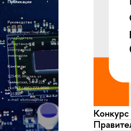
Публикации
Руководство
Львов Борис Глебович,
руководитель
департамента
электронной
инженерии
Контакты
123458, Москва, ул.
Таллинская, 34, к. 223
тел: +7 (495) 772-9590
* 15117
е-mail:
ekotova@hse.ru
Конкурс 
Правите