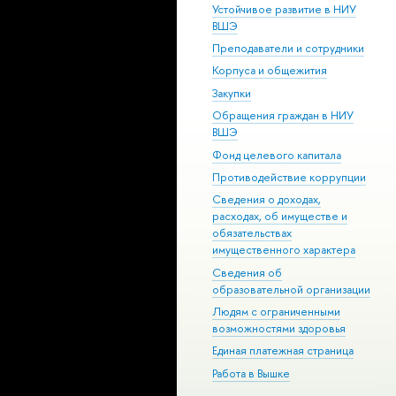
Устойчивое развитие в НИУ
ВШЭ
Преподаватели и сотрудники
Корпуса и общежития
Закупки
Обращения граждан в НИУ
ВШЭ
Фонд целевого капитала
Противодействие коррупции
Сведения о доходах,
расходах, об имуществе и
обязательствах
имущественного характера
Сведения об
образовательной организации
Людям с ограниченными
возможностями здоровья
Единая платежная страница
Работа в Вышке