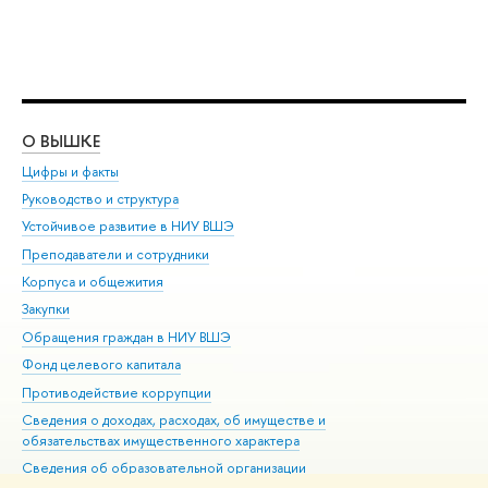
О ВЫШКЕ
ОБ
Цифры и факты
Ли
Руководство и структура
Дов
Устойчивое развитие в НИУ ВШЭ
Ол
Преподаватели и сотрудники
При
Корпуса и общежития
Вы
Закупки
При
Обращения граждан в НИУ ВШЭ
Ас
Фонд целевого капитала
До
Противодействие коррупции
Цен
Сведения о доходах, расходах, об имуществе и
Би
обязательствах имущественного характера
Об
Сведения об образовательной организации
Обр