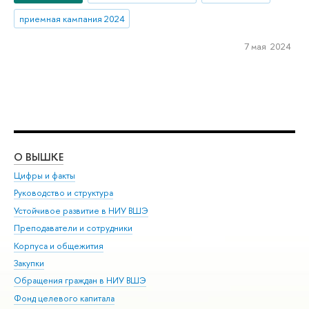
приемная кампания 2024
7 мая 2024
О ВЫШКЕ
ОБ
Цифры и факты
Ли
Руководство и структура
Дов
Устойчивое развитие в НИУ ВШЭ
Ол
Преподаватели и сотрудники
При
Корпуса и общежития
Вы
Закупки
При
Обращения граждан в НИУ ВШЭ
Ас
Фонд целевого капитала
До