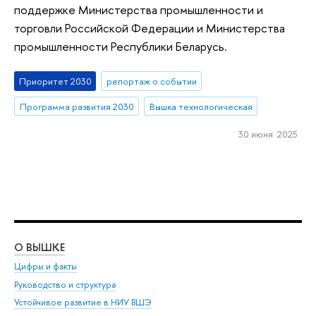
поддержке Министерства промышленности и
торговли Российской Федерации и Министерства
промышленности Республики Беларусь.
Приоритет 2030
репортаж о событии
Программа развития 2030
Вышка технологическая
30 июня 2025
О ВЫШКЕ
ОБ
Цифры и факты
Ли
Руководство и структура
Дов
Устойчивое развитие в НИУ ВШЭ
Ол