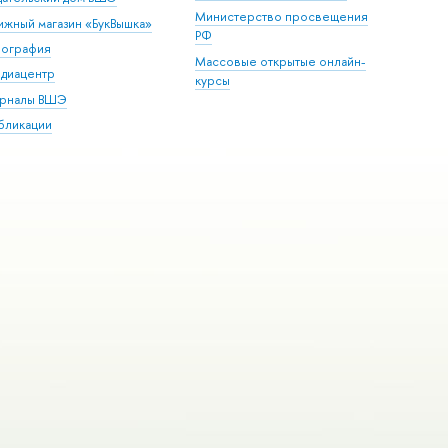
Министерство просвещения
ижный магазин «БукВышка»
РФ
пография
Массовые открытые онлайн-
диацентр
курсы
рналы ВШЭ
бликации