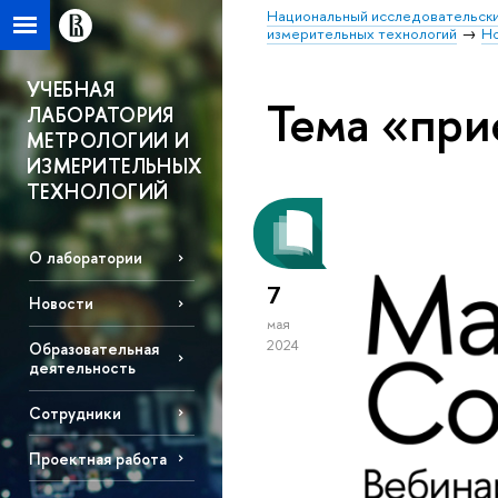
Национальный исследовательски
измерительных технологий
Н
УЧЕБНАЯ
Тема «при
ЛАБОРАТОРИЯ
МЕТРОЛОГИИ И
ИЗМЕРИТЕЛЬНЫХ
ТЕХНОЛОГИЙ
О лаборатории
7
Новости
мая
2024
Образовательная
деятельность
Сотрудники
Проектная работа