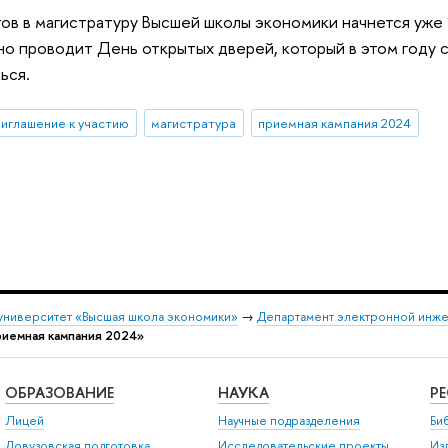
в в магистратуру Высшей школы экономики начнется уже
 проводит День открытых дверей, который в этом году с
ься.
риглашение к участию
магистратура
приемная кампания 2024
университет «Высшая школа экономики»
→
Департамент электронной инж
риемная кампания 2024»
ОБРАЗОВАНИЕ
НАУКА
Р
Лицей
Научные подразделения
Би
Довузовская подготовка
Исследовательские проекты
Из