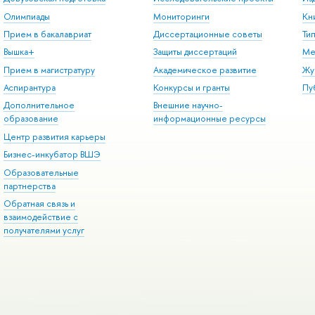
Олимпиады
Мониторинги
Кн
Прием в бакалавриат
Диссертационные советы
Ти
Вышка+
Защиты диссертаций
Ме
Прием в магистратуру
Академическое развитие
Жу
Аспирантура
Конкурсы и гранты
Пу
Дополнительное
Внешние научно-
образование
информационные ресурсы
Центр развития карьеры
Бизнес-инкубатор ВШЭ
Образовательные
партнерства
Обратная связь и
взаимодействие с
получателями услуг