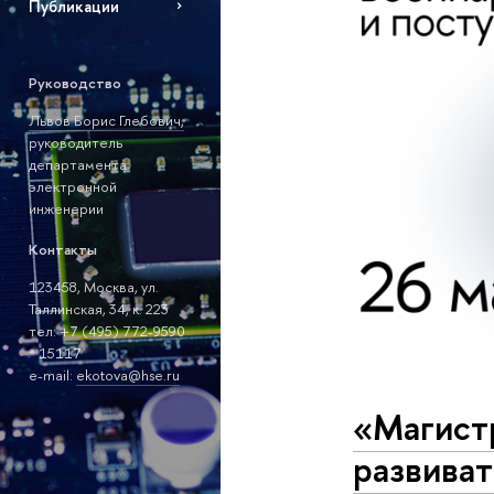
Публикации
Руководство
Львов Борис Глебович,
руководитель
департамента
электронной
инженерии
Контакты
123458, Москва, ул.
Таллинская, 34, к. 223
тел: +7 (495) 772-9590
* 15117
е-mail:
ekotova@hse.ru
«Магистр
развиват