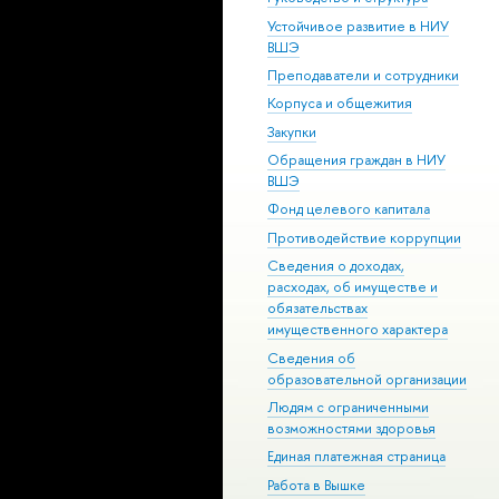
Устойчивое развитие в НИУ
ВШЭ
Преподаватели и сотрудники
Корпуса и общежития
Закупки
Обращения граждан в НИУ
ВШЭ
Фонд целевого капитала
Противодействие коррупции
Сведения о доходах,
расходах, об имуществе и
обязательствах
имущественного характера
Сведения об
образовательной организации
Людям с ограниченными
возможностями здоровья
Единая платежная страница
Работа в Вышке