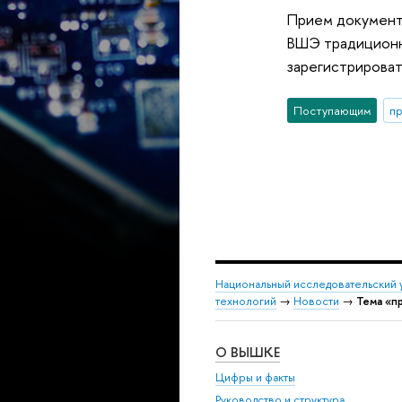
Прием документо
ВШЭ традиционно
зарегистрироват
Поступающим
п
Национальный исследовательский 
технологий
→
Новости
→
Тема «п
О ВЫШКЕ
Цифры и факты
Руководство и структура