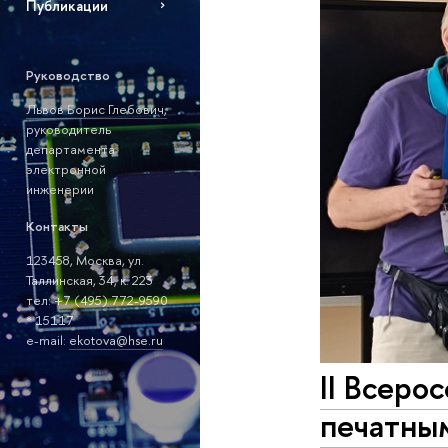
Публикации
Руководство
Львов Борис Глебович,
руководитель
департамента
электронной
инженерии
Контакты
123458, Москва, ул.
Таллинская, 34, к. 223
тел: +7 (495) 772-9590
* 15117
е-mail:
ekotova@hse.ru
II Всеро
печатны