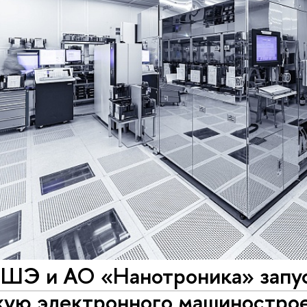
Э и АО «Нанотроника» запус
кую электронного машиностро