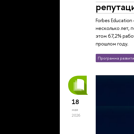
репутаци
Forbes Educatio
несколько лет, 
этом 67,2% рабо
прошлом году.
Программа развити
18
мая
2026