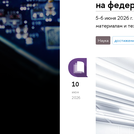
на феде
5-6 июня 2026 г
материалам и те
Наука
достижен
10
июн
2026