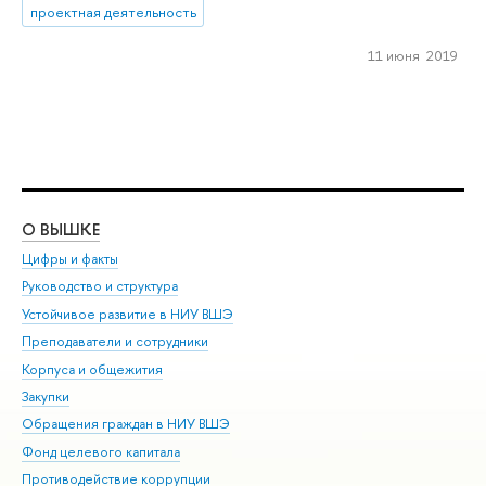
проектная деятельность
11 июня 2019
О ВЫШКЕ
ОБ
Цифры и факты
Ли
Руководство и структура
Дов
Устойчивое развитие в НИУ ВШЭ
Ол
Преподаватели и сотрудники
При
Корпуса и общежития
Вы
Закупки
При
Обращения граждан в НИУ ВШЭ
Ас
Фонд целевого капитала
До
Противодействие коррупции
Цен