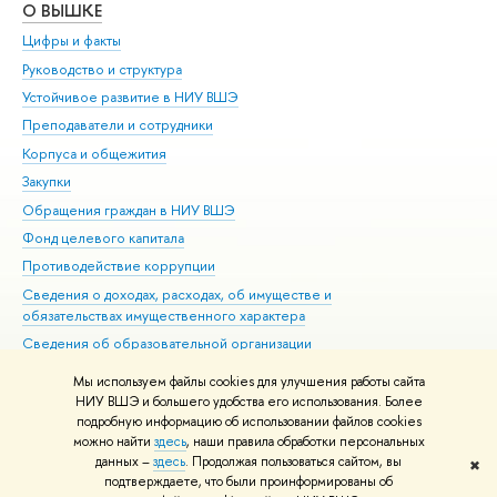
О ВЫШКЕ
ОБ
Цифры и факты
Ли
Руководство и структура
Дов
Устойчивое развитие в НИУ ВШЭ
Ол
Преподаватели и сотрудники
При
Корпуса и общежития
Вы
Закупки
При
Обращения граждан в НИУ ВШЭ
Ас
Фонд целевого капитала
До
Противодействие коррупции
Цен
Сведения о доходах, расходах, об имуществе и
Би
обязательствах имущественного характера
Об
Сведения об образовательной организации
Обр
Людям с ограниченными возможностями здоровья
Мы используем файлы cookies для улучшения работы сайта
Единая платежная страница
НИУ ВШЭ и большего удобства его использования. Более
подробную информацию об использовании файлов cookies
Работа в Вышке
можно найти
здесь
, наши правила обработки персональных
данных –
здесь
. Продолжая пользоваться сайтом, вы
✖
Редактору
подтверждаете, что были проинформированы об