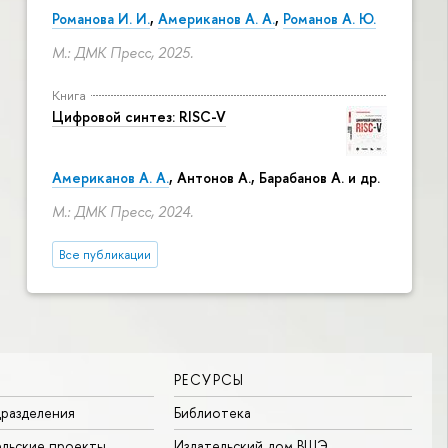
Романова И. И.
,
Американов А. А.
,
Романов А. Ю.
М.: ДМК Пресс, 2025.
Книга
Цифровой синтез: RISC-V
Американов А. А.
, Антонов А., Барабанов А. и др.
М.: ДМК Пресс, 2024.
Все публикации
РЕСУРСЫ
разделения
Библиотека
льские проекты
Издательский дом ВШЭ