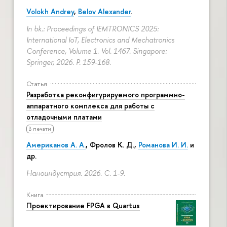
Volokh Andrey
,
Belov Alexander
.
In bk.: Proceedings of IEMTRONICS 2025:
International IoT, Electronics and Mechatronics
Conference, Volume 1. Vol. 1467. Singapore:
Springer, 2026.
P. 159-168.
Статья
Разработка реконфигурируемого программно-
аппаратного комплекса для работы с
отладочными платами
В печати
Американов А. А.
,
Фролов К. Д.
,
Романова И. И.
и
др.
Наноиндустрия. 2026.
С. 1-9.
Книга
Проектирование FPGA в Quartus