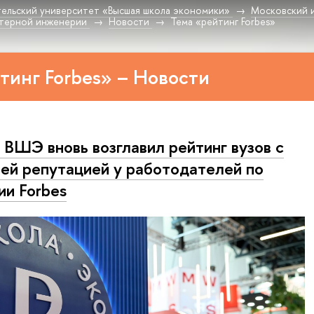
ельский университет «Высшая школа экономики»
Московский 
терной инженерии
Новости
Тема «рейтинг Forbes»
тинг Forbes» – Новости
ВШЭ вновь возглавил рейтинг вузов с
ей репутацией у работодателей по
ии Forbes