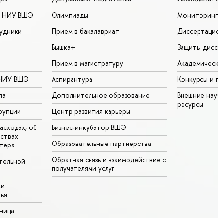
в НИУ ВШЭ
Олимпиады
Мониторинг
удники
Прием в бакалавриат
Диссертаци
Вышка+
Защиты дисс
Прием в магистратуру
Академическ
 НИУ ВШЭ
Аспирантура
Конкурсы и 
ла
Дополнительное образование
Внешние на
ресурсы
рупции
Центр развития карьеры
асходах, об
Бизнес-инкубатор ВШЭ
ьствах
Образовательные партнерства
тера
Обратная связь и взаимодействие с
тельной
получателями услуг
ми
ья
аница