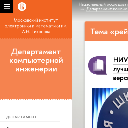
Национальный исследоват
Департамент компью
Московский институт
электроники и математики им.
Тема «рей
А.Н. Тихонова
Департамент
компьютерной
НИУ 
инженерии
лучш
верс
ДЕПАРТАМЕНТ