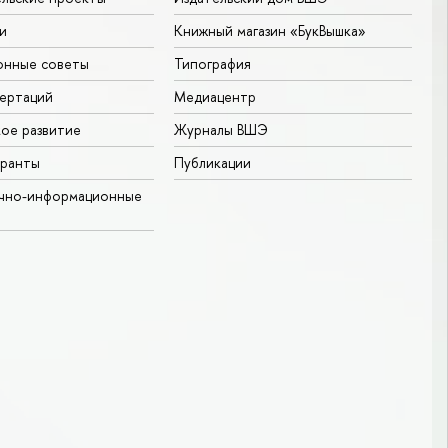
и
Книжный магазин «БукВышка»
онные советы
Типография
ертаций
Медиацентр
ое развитие
Журналы ВШЭ
гранты
Публикации
учно-информационные