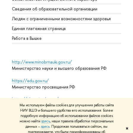
Образ
Сведения об образовательной организации
Обрат
Людям с ограниченными возможностями здоровья
Единая платежная страница
Работа в Вышке
http://www.minobrnauki.gov.ru/
Министерство науки и высшего образования РФ
https://edu.gov.ru/
Министерство просвещения РФ
https://elearning.hse.ru/mooc
Массовые открытые онлайн-курсы
Мы используем файлы cookies для улучшения работы сайта
НИУ ВШЭ и большего удобства его использования. Более
подробную информацию об использовании файлов cookies
можно найти
здесь
, наши правила обработки персональных
данных –
здесь
. Продолжая пользоваться сайтом, вы
© НИУ ВШЭ 1993–2026
Адреса и контакты
Условия
✖
подтверждаете, что были проинформированы об
использования материалов
Политика конфиденциальности