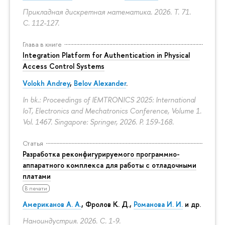
Прикладная дискретная математика. 2026. Т. 71.
С. 112-127.
Глава в книге
Integration Platform for Authentication in Physical
Access Control Systems
Volokh Andrey
,
Belov Alexander
.
In bk.: Proceedings of IEMTRONICS 2025: International
IoT, Electronics and Mechatronics Conference, Volume 1.
Vol. 1467. Singapore: Springer, 2026.
P. 159-168.
Статья
Разработка реконфигурируемого программно-
аппаратного комплекса для работы с отладочными
платами
В печати
Американов А. А.
,
Фролов К. Д.
,
Романова И. И.
и др.
Наноиндустрия. 2026.
С. 1-9.