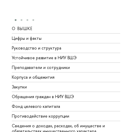
О ВЫШКЕ
ОБР
Цифры и факты
Лице
Руководство и структура
Довуз
Устойчивое развитие в НИУ ВШЭ
Олим
Преподаватели и сотрудники
Прием
Корпуса и общежития
Вышк
Закупки
Прием
Обращения граждан в НИУ ВШЭ
Аспир
Фонд целевого капитала
Допол
Противодействие коррупции
Центр
Сведения о доходах, расходах, об имуществе и
Бизне
обязательствах имущественного характера