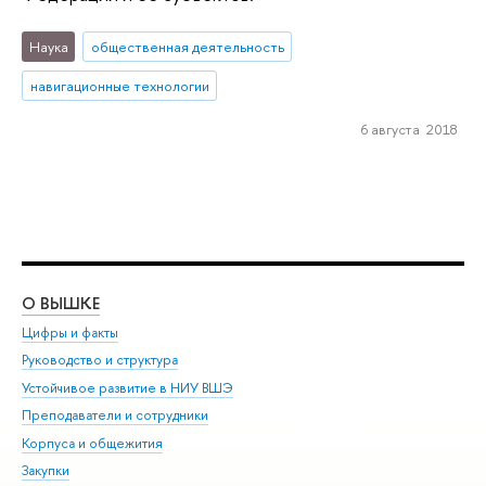
Наука
общественная деятельность
навигационные технологии
6 августа 2018
О ВЫШКЕ
ОБ
Цифры и факты
Ли
Руководство и структура
Дов
Устойчивое развитие в НИУ ВШЭ
Ол
Преподаватели и сотрудники
При
Корпуса и общежития
Вы
Закупки
При